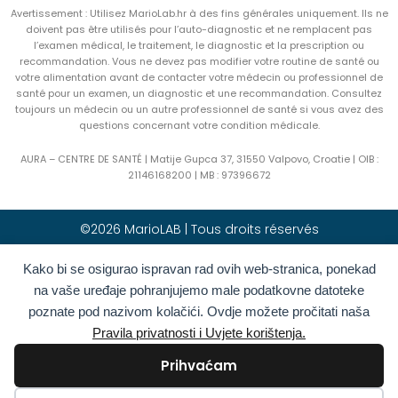
Avertissement : Utilisez MarioLab.hr à des fins générales uniquement. Ils ne
doivent pas être utilisés pour l’auto-diagnostic et ne remplacent pas
l’examen médical, le traitement, le diagnostic et la prescription ou
recommandation. Vous ne devez pas modifier votre routine de santé ou
votre alimentation avant de contacter votre médecin ou professionnel de
santé pour un examen, un diagnostic et une recommandation. Consultez
toujours un médecin ou un autre professionnel de santé si vous avez des
questions concernant votre condition médicale.
AURA – CENTRE DE SANTÉ | Matije Gupca 37, 31550 Valpovo, Croatie |
OIB :
21146168200 |
MB :
97396672
©2026 MarioLAB | Tous droits réservés
Kako bi se osigurao ispravan rad ovih web-stranica, ponekad
Hrvatski
(
Croate
)
English
(
Anglais
)
na vaše uređaje pohranjujemo male podatkovne datoteke
Deutsch
(
Allemand
)
Polski
(
Polonais
)
poznate pod nazivom kolačići. Ovdje možete pročitati naša
Română
(
Roumain
)
Italiano
(
Italien
)
Pravila privatnosti i Uvjete korištenja.
Български
(
Bulgare
)
Français
Prihvaćam
Ελληνικά
(
Grec moderne
)
Slovenčina
(
Slave
)
Español
(
Espagnol
)
Türkçe
(
Turc
)