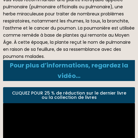
pulmonaire (pulmonaire officinalis ou pulmonaire), une
herbe miraculeuse pour traiter de nombreux problèmes
respiratoires, notamment les rhumes, la toux, la bronchite,
l’asthme et le cancer du poumon. La poumonière est utilisée
comme remède à base de plantes qui remonte au Moyen
Âge. À cette époque, la plante reçut le nom de pulmonaire
en raison de sa feuillure, de sa ressemblance avec des
poumons malades.
Pour plus d’informations, regardez la
vidéo…
CLIQUEZ POUR 25 % de réduction sur le dernier livre
ou la collection de livres