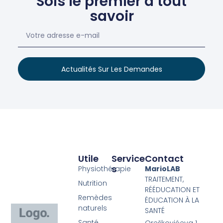
Sois le premier à tout
savoir
Actualités Sur Les Demandes
Utile
Service
Contact
S
Physiothérapie
MarioLAB
TRAITEMENT,
Nutrition
RÉÉDUCATION ET
Remèdes
ÉDUCATION À LA
naturels
SANTÉ
Santé