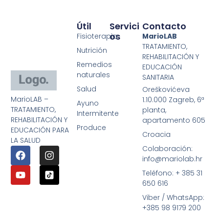
Útil
Servici
Contacto
Os
Fisioterapia
MarioLAB
TRATAMIENTO,
Nutrición
REHABILITACIÓN Y
Remedios
EDUCACIÓN
naturales
SANITARIA
Salud
Oreškovićeva
MarioLAB –
1.10.000 Zagreb, 6ª
Ayuno
TRATAMIENTO,
planta,
Intermitente
REHABILITACIÓN Y
apartamento 605
Produce
EDUCACIÓN PARA
Croacia
LA SALUD
Colaboración:
info@mariolab.hr
Teléfono: + 385 31
650 616
Viber / WhatsApp:
+385 98 9179 200