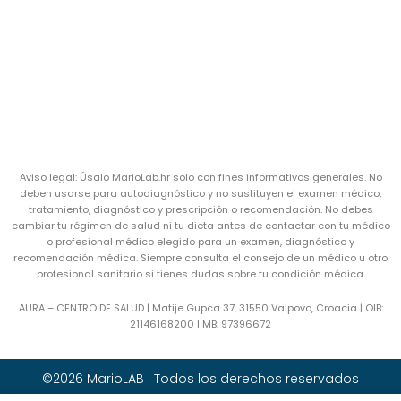
Aviso legal: Úsalo MarioLab.hr solo con fines informativos generales. No
deben usarse para autodiagnóstico y no sustituyen el examen médico,
tratamiento, diagnóstico y prescripción o recomendación. No debes
cambiar tu régimen de salud ni tu dieta antes de contactar con tu médico
o profesional médico elegido para un examen, diagnóstico y
recomendación médica. Siempre consulta el consejo de un médico u otro
profesional sanitario si tienes dudas sobre tu condición médica.
AURA – CENTRO DE SALUD | Matije Gupca 37, 31550 Valpovo, Croacia |
OIB:
21146168200 |
MB:
97396672
©2026 MarioLAB | Todos los derechos reservados