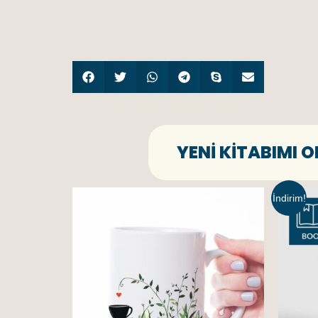
YENI KITABIMI 
İndirim!