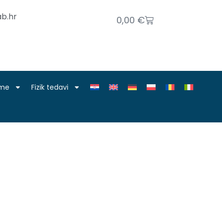
b.hr
0,00
€
nme
Fizik tedavi