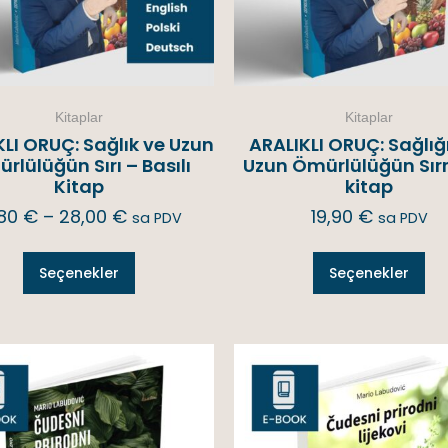
Kitaplar
Kitaplar
LI ORUÇ: Sağlık ve Uzun
ARALIKLI ORUÇ: Sağlığ
rlülüğün Sırı – Basılı
Uzun Ömürlülüğün Sırr
Kitap
kitap
,80
€
–
28,00
€
19,90
€
sa PDV
sa PDV
Seçenekler
Seçenekler