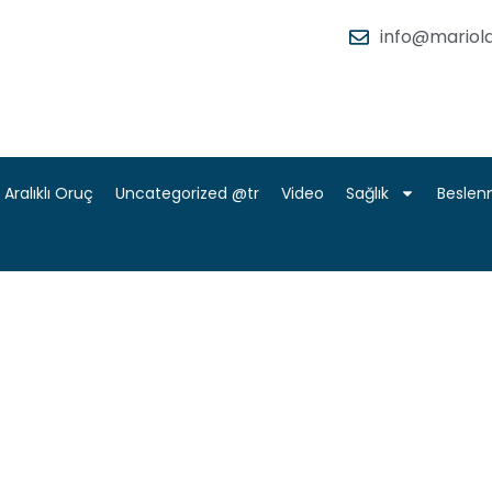
info@mariola
Aralıklı Oruç
Uncategorized @tr
Video
Sağlık
Besle