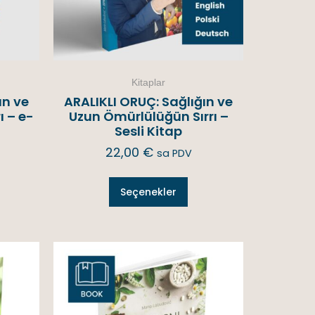
Kitaplar
ın ve
ARALIKLI ORUÇ: Sağlığın ve
ı – e-
Uzun Ömürlülüğün Sırrı –
Sesli Kitap
22,00
€
sa PDV
Seçenekler