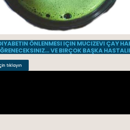
DIYABETIN ÖNLENMESI IÇIN MUCIZEVI ÇAY H
ĞRENECEKSINIZ… VE BIRÇOK BAŞKA HASTALI
çin tıklayın