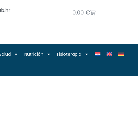
b.hr
0,00
€
Salud
Nutrición
Fisioterapia