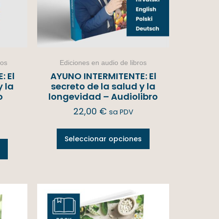
ros
Ediciones en audio de libros
 El
AYUNO INTERMITENTE: El
y la
secreto de la salud y la
o
longevidad – Audiolibro
22,00
€
sa PDV
Seleccionar opciones