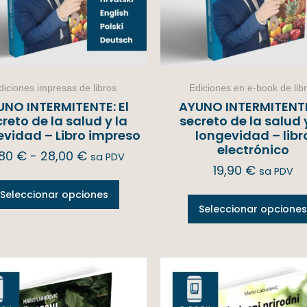
diciones impresas de libros
Ediciones en e-book de lib
UNO INTERMITENTE: El
AYUNO INTERMITENTE:
reto de la salud y la
secreto de la salud 
evidad – Libro impreso
longevidad – libr
electrónico
,80
€
-
28,00
€
sa PDV
19,90
€
sa PDV
Seleccionar opciones
Seleccionar opciones