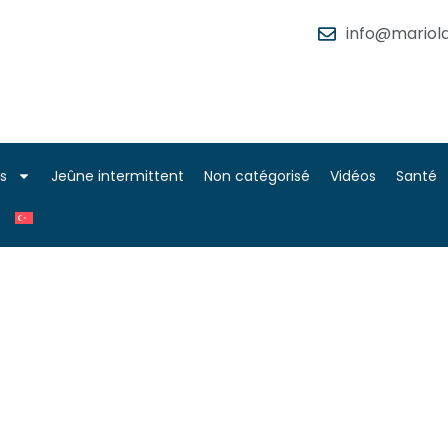
info@mariola
es
Jeûne intermittent
Non catégorisé
Vidéos
Santé