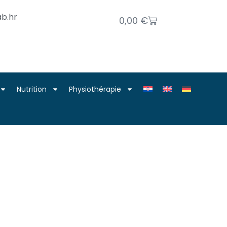
b.hr
0,00
€
Nutrition
Physiothérapie