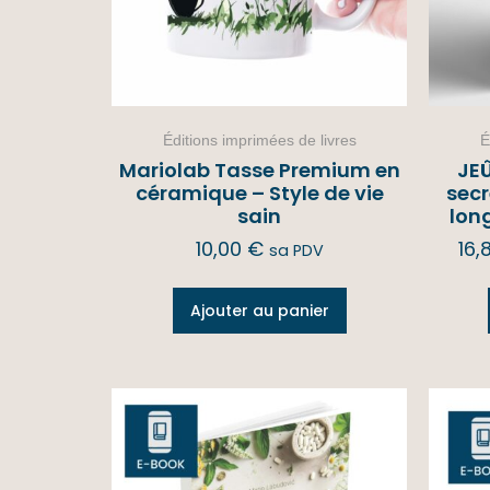
Éditions imprimées de livres
É
Mariolab Tasse Premium en
JEÛ
céramique – Style de vie
secr
sain
lon
10,00
€
16,
sa PDV
Ajouter au panier