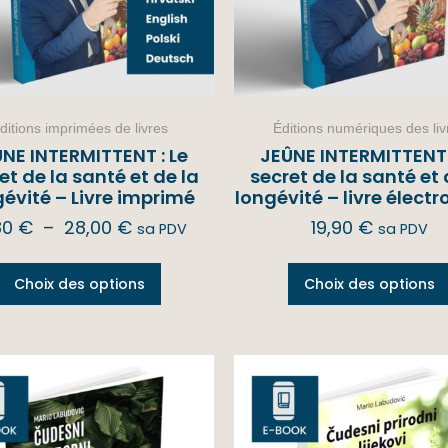
ditions imprimées de livres
Éditions numériques des liv
NE INTERMITTENT : Le
JEÛNE INTERMITTENT 
et de la santé et de la
secret de la santé et 
gévité – Livre imprimé
longévité – livre élect
80
€
–
28,00
€
19,90
€
sa PDV
sa PDV
Choix des options
Choix des options