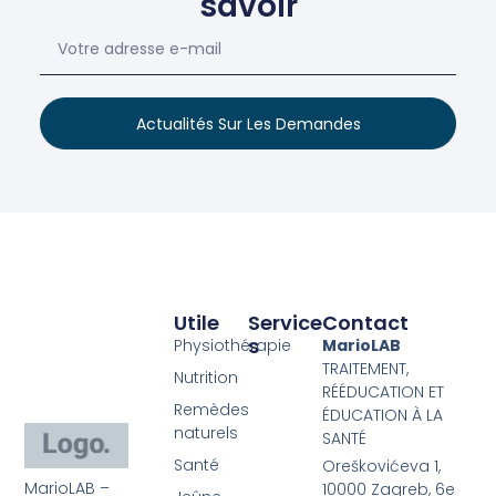
savoir
Actualités Sur Les Demandes
Utile
Service
Contact
S
Physiothérapie
MarioLAB
TRAITEMENT,
Nutrition
RÉÉDUCATION ET
Remèdes
ÉDUCATION À LA
naturels
SANTÉ
Santé
Oreškovićeva 1,
MarioLAB –
10000 Zagreb, 6e