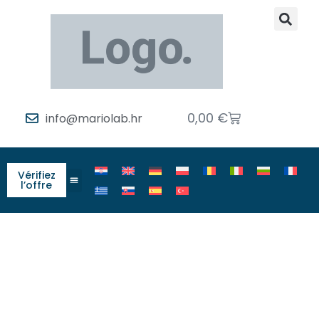
0,00
€
info@mariolab.hr
Vérifiez
l’offre