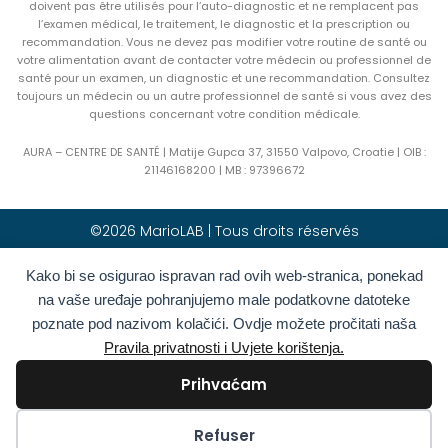
doivent pas être utilisés pour l’auto-diagnostic et ne remplacent pas
l’examen médical, le traitement, le diagnostic et la prescription ou
recommandation. Vous ne devez pas modifier votre routine de santé ou
votre alimentation avant de contacter votre médecin ou professionnel de
santé pour un examen, un diagnostic et une recommandation. Consultez
toujours un médecin ou un autre professionnel de santé si vous avez des
questions concernant votre condition médicale.
AURA – CENTRE DE SANTÉ | Matije Gupca 37, 31550 Valpovo, Croatie |
OIB :
21146168200 |
MB :
97396672
©2026 MarioLAB | Tous droits réservés
Kako bi se osigurao ispravan rad ovih web-stranica, ponekad
Hrvatski
(
Croate
)
English
(
Anglais
)
na vaše uređaje pohranjujemo male podatkovne datoteke
Deutsch
(
Allemand
)
Polski
(
Polonais
)
poznate pod nazivom kolačići. Ovdje možete pročitati naša
Română
(
Roumain
)
Italiano
(
Italien
)
Pravila privatnosti i Uvjete korištenja.
Български
(
Bulgare
)
Français
Prihvaćam
Ελληνικά
(
Grec moderne
)
Slovenčina
(
Slave
)
Español
(
Espagnol
)
Türkçe
(
Turc
)
Kolačići
Refuser