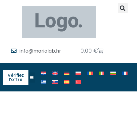
0,00
€
info@mariolab.hr
Vérifiez
l’offre