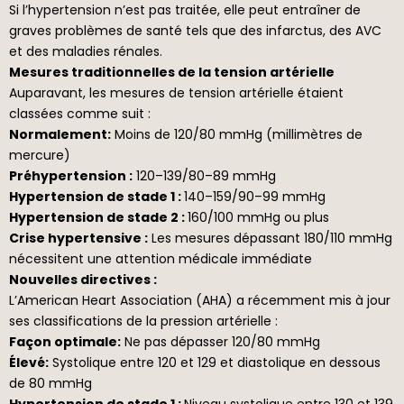
Si l’hypertension n’est pas traitée, elle peut entraîner de
graves problèmes de santé tels que des infarctus, des AVC
et des maladies rénales.
Mesures traditionnelles de la tension artérielle
Auparavant, les mesures de tension artérielle étaient
classées comme suit :
Normalement:
Moins de 120/80 mmHg (millimètres de
mercure)
Préhypertension :
120–139/80–89 mmHg
Hypertension de stade 1 :
140–159/90–99 mmHg
Hypertension de stade 2 :
160/100 mmHg ou plus
Crise hypertensive :
Les mesures dépassant 180/110 mmHg
nécessitent une attention médicale immédiate
Nouvelles directives :
L’American Heart Association (AHA) a récemment mis à jour
ses classifications de la pression artérielle :
Façon optimale:
Ne pas dépasser 120/80 mmHg
Élevé:
Systolique entre 120 et 129 et diastolique en dessous
de 80 mmHg
Hypertension de stade 1 :
Niveau systolique entre 130 et 139