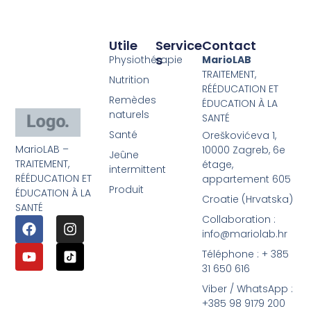
Utile
Service
Contact
S
Physiothérapie
MarioLAB
TRAITEMENT,
Nutrition
RÉÉDUCATION ET
Remèdes
ÉDUCATION À LA
naturels
SANTÉ
Santé
Oreškovićeva 1,
MarioLAB –
10000 Zagreb, 6e
Jeûne
TRAITEMENT,
étage,
intermittent
RÉÉDUCATION ET
appartement 605
Produit
ÉDUCATION À LA
Croatie (Hrvatska)
SANTÉ
Collaboration :
info@mariolab.hr
Téléphone : + 385
31 650 616
Viber / WhatsApp :
+385 98 9179 200