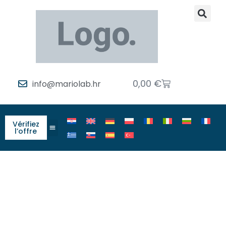
0,00
€
info@mariolab.hr
Vérifiez
l’offre