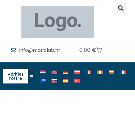
0,00
€
info@mariolab.hr
Vérifiez
l’offre