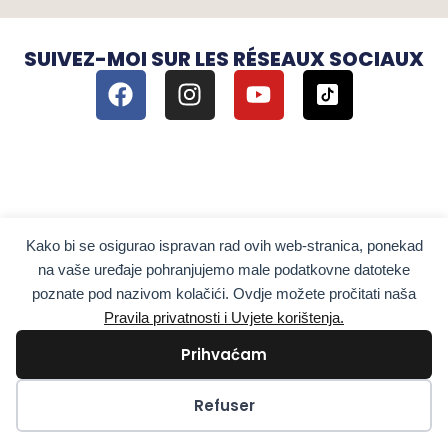
SUIVEZ-MOI SUR LES RÉSEAUX SOCIAUX
Kako bi se osigurao ispravan rad ovih web-stranica, ponekad
na vaše uređaje pohranjujemo male podatkovne datoteke
poznate pod nazivom kolačići. Ovdje možete pročitati naša
Pravila privatnosti i Uvjete korištenja.
Prihvaćam
Sois le premier à tout
savoir
Kolačići
Refuser