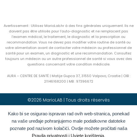
Avertissement : Utilisez MarioLab.hr à des fins générales uniquement. Ils ne
doivent pas être utilisés pour l’auto-diagnostic et ne remplacent pas
l’examen médical, le traitement, le diagnostic et la prescription ou
recommandation. Vous ne devez pas modifier votre routine de santé ou
votre alimentation avant de contacter votre médecin ou professionnel de
santé pour un examen, un diagnostic et une recommandation. Consultez
toujours un médecin ou un autre professionnel de santé si vous avez des
questions concernant votre condition médicale.
AURA – CENTRE DE SANTÉ | Matije Gupca 37, 31550 Valpovo, Croatie |
OIB :
21146168200 |
MB :
97396672
©2026 MarioLAB | Tous droits réservés
Kako bi se osigurao ispravan rad ovih web-stranica, ponekad
Hrvatski
(
Croate
)
English
(
Anglais
)
na vaše uređaje pohranjujemo male podatkovne datoteke
Deutsch
(
Allemand
)
Polski
(
Polonais
)
poznate pod nazivom kolačići. Ovdje možete pročitati naša
Română
(
Roumain
)
Italiano
(
Italien
)
Pravila privatnosti i Uvjete korištenja.