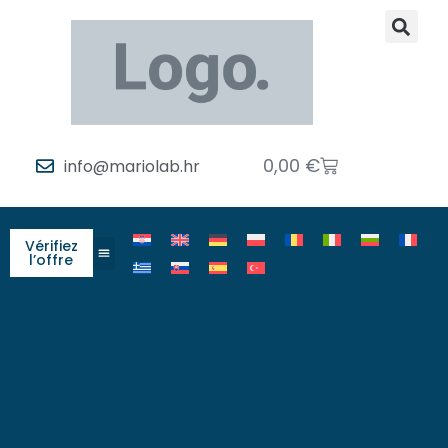
0,00
€
info@mariolab.hr
Vérifiez
l’offre