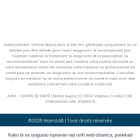
Avertissement : Utilisez MarioLab.hr à des fins générales uniquement. Ils ne
doivent pas être utilisés pour l’auto-diagnostic et ne remplacent pas
l’examen médical, le traitement, le diagnostic et la prescription ou
recommandation. Vous ne devez pas modifier votre routine de santé ou
votre alimentation avant de contacter votre médecin ou professionnel de
santé pour un examen, un diagnostic et une recommandation. Consultez
toujours un médecin ou un autre professionnel de santé si vous avez des
questions concernant votre condition médicale.
AURA – CENTRE DE SANTÉ | Matije Gupca 37, 31550 Valpovo, Croatie |
OIB :
21146168200 |
MB :
97396672
©2026 MarioLAB | Tous droits réservés
Hrvatski
(
Croate
)
English
(
Anglais
)
Kako bi se osigurao ispravan rad ovih web-stranica, ponekad