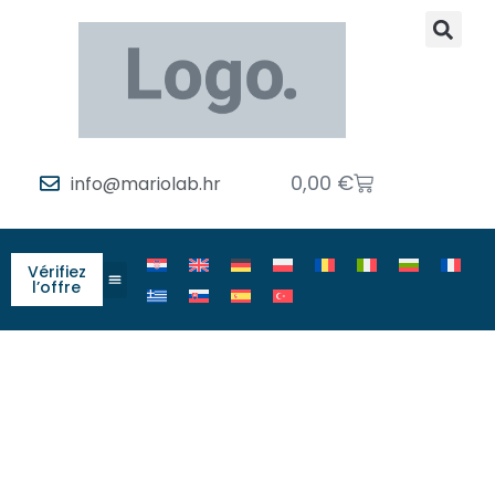
0,00
€
info@mariolab.hr
Vérifiez
l’offre