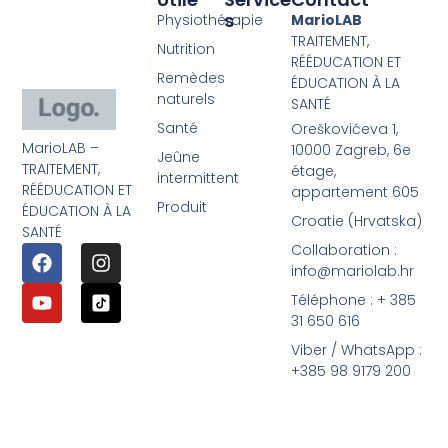
S
Physiothérapie
MarioLAB
TRAITEMENT,
Nutrition
RÉÉDUCATION ET
Remèdes
ÉDUCATION À LA
naturels
SANTÉ
Santé
Oreškovićeva 1,
MarioLAB –
10000 Zagreb, 6e
Jeûne
TRAITEMENT,
étage,
intermittent
RÉÉDUCATION ET
appartement 605
Produit
ÉDUCATION À LA
Croatie (Hrvatska)
SANTÉ
Collaboration :
info@mariolab.hr
Téléphone : + 385
31 650 616
Viber / WhatsApp :
+385 98 9179 200