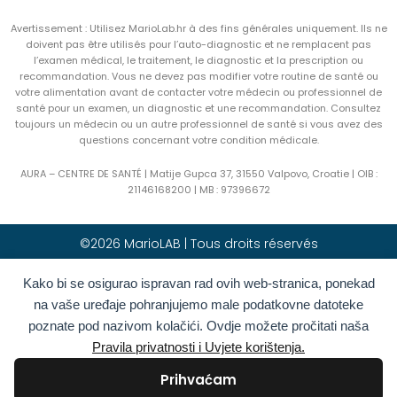
Avertissement : Utilisez MarioLab.hr à des fins générales uniquement. Ils ne
doivent pas être utilisés pour l’auto-diagnostic et ne remplacent pas
l’examen médical, le traitement, le diagnostic et la prescription ou
recommandation. Vous ne devez pas modifier votre routine de santé ou
votre alimentation avant de contacter votre médecin ou professionnel de
santé pour un examen, un diagnostic et une recommandation. Consultez
toujours un médecin ou un autre professionnel de santé si vous avez des
questions concernant votre condition médicale.
AURA – CENTRE DE SANTÉ | Matije Gupca 37, 31550 Valpovo, Croatie |
OIB :
21146168200 |
MB :
97396672
©2026 MarioLAB | Tous droits réservés
Kako bi se osigurao ispravan rad ovih web-stranica, ponekad
Hrvatski
(
Croate
)
English
(
Anglais
)
na vaše uređaje pohranjujemo male podatkovne datoteke
Deutsch
(
Allemand
)
Polski
(
Polonais
)
poznate pod nazivom kolačići. Ovdje možete pročitati naša
Română
(
Roumain
)
Italiano
(
Italien
)
Pravila privatnosti i Uvjete korištenja.
Български
(
Bulgare
)
Français
Prihvaćam
Ελληνικά
(
Grec moderne
)
Slovenčina
(
Slave
)