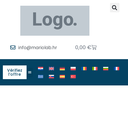
0,00
€
info@mariolab.hr
Vérifiez
l’offre