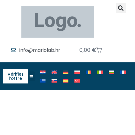
0,00
€
info@mariolab.hr
Vérifiez
l’offre