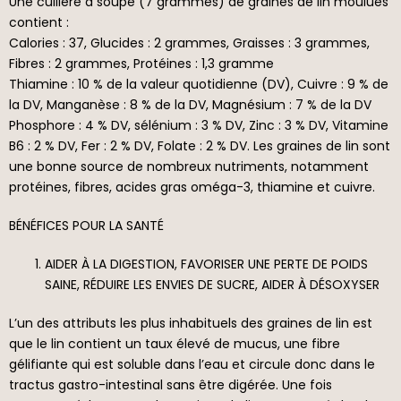
Une cuillère à soupe (7 grammes) de graines de lin moulues
contient :
Calories : 37, Glucides : 2 grammes, Graisses : 3 grammes,
Fibres : 2 grammes, Protéines : 1,3 gramme
Thiamine : 10 % de la valeur quotidienne (DV), Cuivre : 9 % de
la DV, Manganèse : 8 % de la DV, Magnésium : 7 % de la DV
Phosphore : 4 % DV, sélénium : 3 % DV, Zinc : 3 % DV, Vitamine
B6 : 2 % DV, Fer : 2 % DV, Folate : 2 % DV. Les graines de lin sont
une bonne source de nombreux nutriments, notamment
protéines, fibres, acides gras oméga-3, thiamine et cuivre.
BÉNÉFICES POUR LA SANTÉ
AIDER À LA DIGESTION, FAVORISER UNE PERTE DE POIDS
SAINE, RÉDUIRE LES ENVIES DE SUCRE, AIDER À DÉSOXYSER
L’un des attributs les plus inhabituels des graines de lin est
que le lin contient un taux élevé de mucus, une fibre
gélifiante qui est soluble dans l’eau et circule donc dans le
tractus gastro-intestinal sans être digérée. Une fois