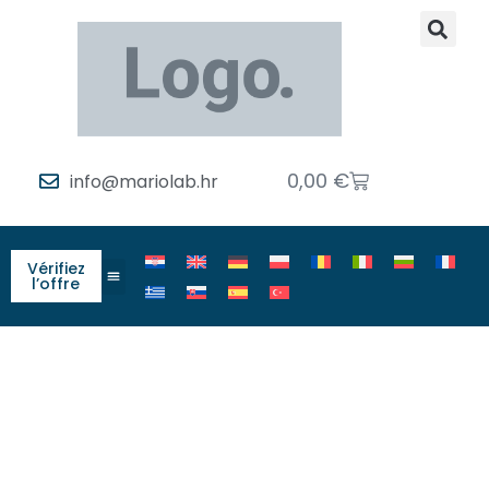
0,00
€
info@mariolab.hr
Vérifiez
l’offre