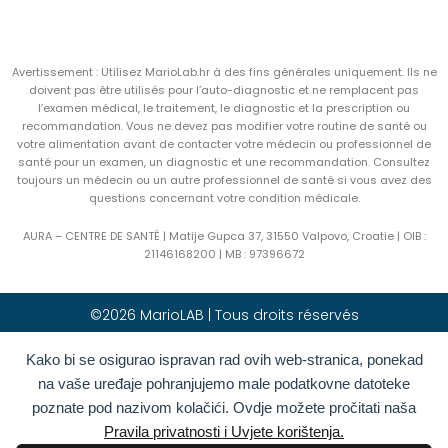
Avertissement : Utilisez MarioLab.hr à des fins générales uniquement. Ils ne
doivent pas être utilisés pour l’auto-diagnostic et ne remplacent pas
l’examen médical, le traitement, le diagnostic et la prescription ou
recommandation. Vous ne devez pas modifier votre routine de santé ou
votre alimentation avant de contacter votre médecin ou professionnel de
santé pour un examen, un diagnostic et une recommandation. Consultez
toujours un médecin ou un autre professionnel de santé si vous avez des
questions concernant votre condition médicale.
AURA – CENTRE DE SANTÉ | Matije Gupca 37, 31550 Valpovo, Croatie |
OIB :
21146168200 |
MB :
97396672
©2026 MarioLAB | Tous droits réservés
Kako bi se osigurao ispravan rad ovih web-stranica, ponekad
Hrvatski
(
Croate
)
English
(
Anglais
)
na vaše uređaje pohranjujemo male podatkovne datoteke
Deutsch
(
Allemand
)
Polski
(
Polonais
)
poznate pod nazivom kolačići. Ovdje možete pročitati naša
Română
(
Roumain
)
Italiano
(
Italien
)
Pravila privatnosti i Uvjete korištenja.
Български
(
Bulgare
)
Français