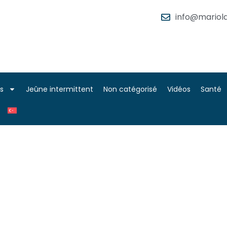
info@mariola
es
Jeûne intermittent
Non catégorisé
Vidéos
Santé