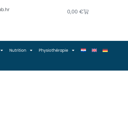
b.hr
0,00
€
Nutrition
Physiothérapie