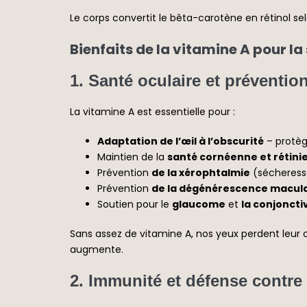
Le corps convertit le bêta-carotène en rétinol selo
Bienfaits de la vitamine A pour la
1.
Santé oculaire et préventio
La vitamine A est essentielle pour :
Adaptation de l’œil à l’obscurité
– protè
Maintien de la
santé cornéenne et rétini
Prévention
de la xérophtalmie
(sécheresse
Prévention
de la dégénérescence macula
Soutien pour le
glaucome
et
la conjoncti
Sans assez de vitamine A, nos yeux perdent leur c
augmente.
2.
Immunité et défense contre 