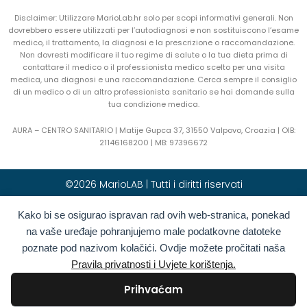
Disclaimer: Utilizzare MarioLab.hr solo per scopi informativi generali. Non
dovrebbero essere utilizzati per l’autodiagnosi e non sostituiscono l’esame
medico, il trattamento, la diagnosi e la prescrizione o raccomandazione.
Non dovresti modificare il tuo regime di salute o la tua dieta prima di
contattare il medico o il professionista medico scelto per una visita
medica, una diagnosi e una raccomandazione. Cerca sempre il consiglio
di un medico o di un altro professionista sanitario se hai domande sulla
tua condizione medica.
AURA – CENTRO SANITARIO | Matije Gupca 37, 31550 Valpovo, Croazia |
OIB:
21146168200 |
MB:
97396672
©2026 MarioLAB | Tutti i diritti riservati
Kako bi se osigurao ispravan rad ovih web-stranica, ponekad
Hrvatski
(
Croato
)
English
(
Inglese
)
na vaše uređaje pohranjujemo male podatkovne datoteke
Deutsch
(
Tedesco
)
Polski
(
Polacco
)
poznate pod nazivom kolačići. Ovdje možete pročitati naša
Română
(
Rumeno
)
Italiano
Pravila privatnosti i Uvjete korištenja.
Български
(
Bulgaro
)
Français
(
Francese
)
Prihvaćam
Ελληνικά
(
Greco
)
Slovenčina
(
Slavo
)