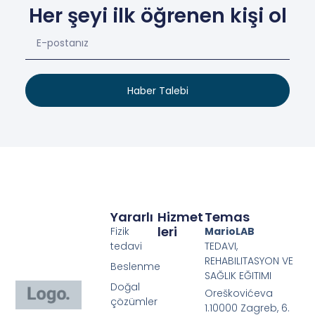
Her şeyi ilk öğrenen kişi ol
Haber Talebi
Yararlı
Hizmet
Temas
Leri
Fizik
MarioLAB
tedavi
TEDAVI,
REHABILITASYON VE
Beslenme
SAĞLIK EĞITIMI
Doğal
Oreškovićeva
çözümler
1.10000 Zagreb, 6.