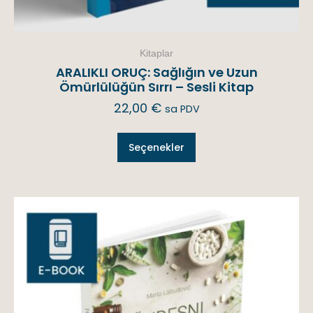
Kitaplar
ARALIKLI ORUÇ: Sağlığın ve Uzun
Ömürlülüğün Sırrı – Sesli Kitap
22,00
€
sa PDV
Seçenekler