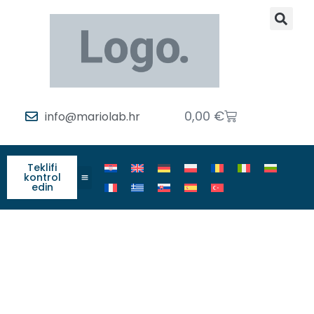
0,00
€
info@mariolab.hr
Teklifi
kontrol
edin