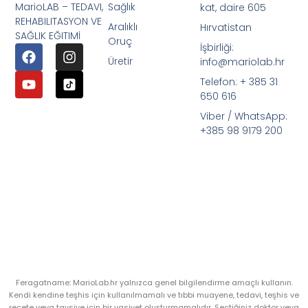
MarioLAB – TEDAVI,
Sağlık
kat, daire 605
REHABILITASYON VE
Aralıklı
Hırvatistan
SAĞLIK EĞITIMİ
Oruç
İşbirliği:
Üretir
info@mariolab.hr
Telefon: + 385 31
650 616
Viber / WhatsApp:
+385 98 9179 200
Feragatname: MarioLab.hr yalnızca genel bilgilendirme amaçlı kullanın.
Kendi kendine teşhis için kullanılmamalı ve tıbbi muayene, tedavi, teşhis ve
reçete veya tavsiye için bir vasiyet oluşturmamalıdır. Seçtiğiniz doktor veya