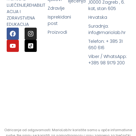
liječenja
,10000 Zagreb , 6.
LIJEČENJE,REHABILIT
Zdravlje
kat, stan 605
ACIJA I
Isprekidani
Hrvatska
ZDRAVSTVENA
post
EDUKACIJA
Suradnja:
Proizvodi
info@mariolab.hr
Telefon: + 385 31
650 616
Viber / WhatsApp:
+385 98 9179 200
Odricanje od odgovornosti: MarioLab.hr koristite samo u opće informativne
svrhe. Ne smiju se koristiti za samodijagnozu i nisu zamjena za liječnički