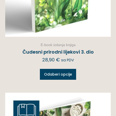
E-book izdanja knjiga
Čudesni prirodni lijekovi 3. dio
28,90
€
sa PDV
Odaberi opcije