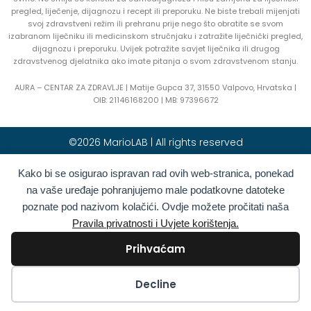
pregled, liječenje, dijagnozu i recept ili preporuku. Ne biste trebali mijenjati
svoj zdravstveni režim ili prehranu prije nego što obratite se svom
izabranom liječniku ili medicinskom stručnjaku i zatražite liječnički pregled,
dijagnozu i preporuku. Uvijek potražite savjet liječnika ili drugog
zdravstvenog djelatnika ako imate pitanja o svom zdravstvenom stanju.
AURA – CENTAR ZA ZDRAVLJE | Matije Gupca 37, 31550 Valpovo, Hrvatska |
OIB:
21146168200 |
MB:
97396672
©2026 MarioLAB | All rights reserved
Kako bi se osigurao ispravan rad ovih web-stranica, ponekad
Hrvatski
English
(
Engleski
)
na vaše uređaje pohranjujemo male podatkovne datoteke
Deutsch
(
Njemački
)
Polski
(
Poljski
)
poznate pod nazivom kolačići. Ovdje možete pročitati naša
Română
(
Rumunjski
)
Italiano
(
Talijanski
)
Pravila privatnosti i Uvjete korištenja.
Български
(
Bugarski
)
Français
(
Francuski
)
Prihvaćam
Ελληνικά
(
Grčki
)
Slovenčina
(
Slovački
)
Español
(
španjolski
)
Türkçe
(
Turski
)
Kolačići
Decline