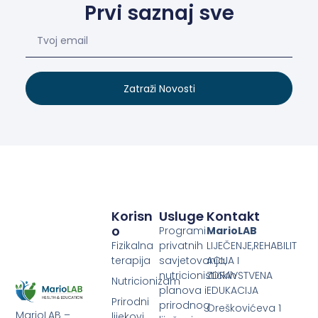
Prvi saznaj sve
Zatraži Novosti
Korisn
Usluge
Kontakt
O
Programi
MarioLAB
Fizikalna
privatnih
LIJEČENJE,REHABILIT
terapija
savjetovanja,
ACIJA I
nutricionističkih
ZDRAVSTVENA
Nutricionizam
planova i
EDUKACIJA
Prirodni
prirodnog
Oreškovićeva 1
MarioLAB –
lijekovi