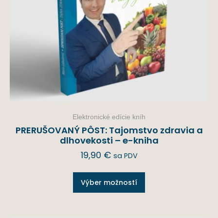
Elektronické edície kníh
PRERUŠOVANÝ PÔST: Tajomstvo zdravia a
dlhovekosti – e-kniha
19,90
€
sa PDV
Výber možností