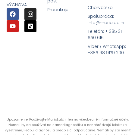
pôst
VÝCHOVA
Chorvátsko
Produkuje
Spolupráca:
info@mariolab.hr
Telefón: + 385 31
650 616
Viber / WhatsApp:
+385 98 9179 200
Upozornenie: Používajte MarioLab.hr len na všeobecné informačné účely.
Nemali by sa používať na samodiagnostiku a nenahrádzajú lekárske
vyšetrenie, liečbu, diagnózu a predpis či odporúčanie. Nemali by ste meniť