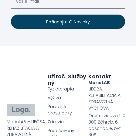
Požiadajte O Novinky
Užitoč
Služby
Kontakt
Ný
MarioLAB
Fyzioterapia
LIEČBA,
REHABILITÁCIA A
Výživa
ZDRAVOTNÁ
Prírodné
VÝCHOVA
prostriedky
Oreškovićeva 1 10
MarioLAB – LIEČBA,
Zdravie
000 Záhreb, 6.
REHABILITÁCIA A
poschodie, byt
Prerušovaný
ZDRAVOTNÁ
605