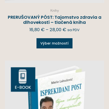
Knihy
PRERUŠOVANÝ PÔST: Tajomstvo zdravia a
dlhovekosti – tlačená kniha
16,80
€
–
28,00
€
sa PDV
Výber možností