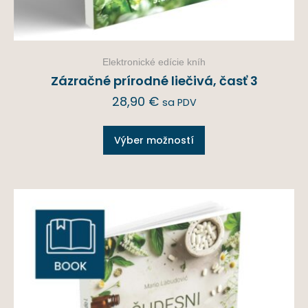
Elektronické edície kníh
Zázračné prírodné liečivá, časť 3
28,90
€
sa PDV
Výber možností