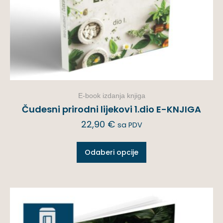
E-book izdanja knjiga
Čudesni prirodni lijekovi 1.dio E-KNJIGA
22,90
€
sa PDV
Odaberi opcije