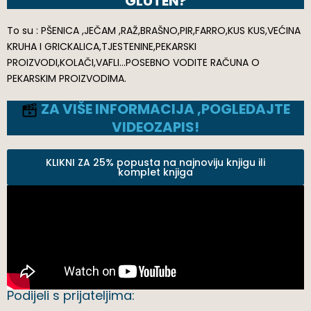
GLUTEN?
To su : PŠENICA ,JEČAM ,RAŽ,BRAŠNO,PIR,FARRO,KUS KUS,VEĆINA
KRUHA I GRICKALICA,TJESTENINE,PEKARSKI
PROIZVODI,KOLAČI,VAFLI…POSEBNO VODITE RAČUNA O
PEKARSKIM PROIZVODIMA.
ZA VIŠE INFORMACIJA ,POGLEDAJTE
VIDEOZAPIS!
KLIKNI ZA 25% popusta na najnoviju knjigu ili
komplet knjiga
Podijeli s prijateljima: