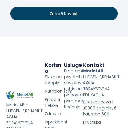
Zatraži Novosti
Korisn
Usluge
Kontakt
O
Programi
MarioLAB
Fizikalna
privatnih
LIJEČENJE,REHABILIT
terapija
savjetovanja,
ACIJA I
nutricionističkih
ZDRAVSTVENA
Nutricionizam
planova i
EDUKACIJA
Prirodni
prirodnog
Oreškovićeva 1
MarioLAB –
lijekovi
liječenja
,10000 Zagreb , 6.
LIJEČENJE,REHABILIT
Zdravlje
kat, stan 605
ACIJA I
Isprekidani
Hrvatska
ZDRAVSTVENA