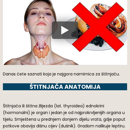
Danas ćete saznati koja je najgora namirnica za štitnjaču.
ŠTITNJAČA ANATOMIJA
Štitnjača ili štitna žlijezda (lat. thyroidea) ednokrini
(hormonalni) je organ i jedan je od najprokrvljenijih organa u
tijelu. Smještena u prednjem donjem dijelu vrata, gdje poput
potkove obavija dišnu cijev (dušnik). Građom nalikuje leptiru.