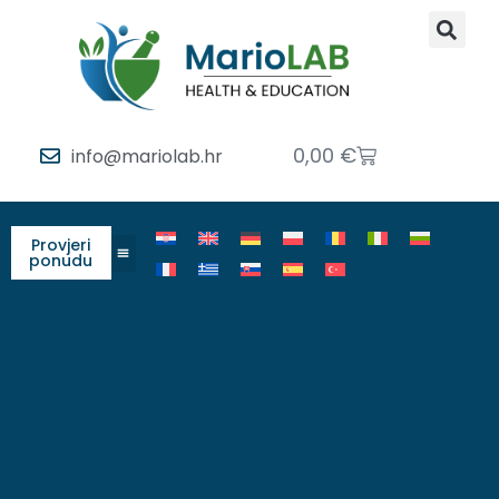
0,00
€
info@mariolab.hr
Provjeri
ponudu