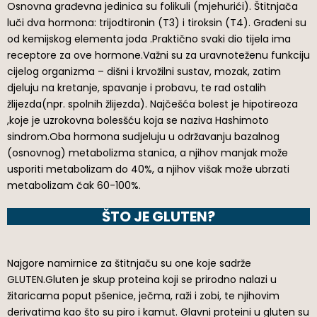
Osnovna građevna jedinica su folikuli (mjehurići). Štitnjača
luči dva hormona: trijodtironin (T3) i tiroksin (T4). Građeni su
od kemijskog elementa joda .Praktično svaki dio tijela ima
receptore za ove hormone.Važni su za uravnoteženu funkciju
cijelog organizma – dišni i krvožilni sustav, mozak, zatim
djeluju na kretanje, spavanje i probavu, te rad ostalih
žlijezda(npr. spolnih žlijezda). Najčešća bolest je hipotireoza
,koje je uzrokovna bolesšću koja se naziva Hashimoto
sindrom.Oba hormona sudjeluju u održavanju bazalnog
(osnovnog) metabolizma stanica, a njihov manjak može
usporiti metabolizam do 40%, a njihov višak može ubrzati
metabolizam čak 60-100%.
ŠTO JE GLUTEN?
Najgore namirnice za štitnjaču su one koje sadrže
GLUTEN.Gluten je skup proteina koji se prirodno nalazi u
žitaricama poput pšenice, ječma, raži i zobi, te njihovim
derivatima kao što su piro i kamut. Glavni proteini u gluten su