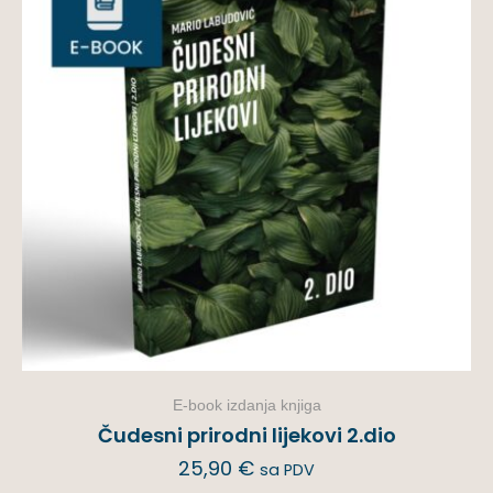
E-book izdanja knjiga
Čudesni prirodni lijekovi 2.dio
25,90
€
sa PDV