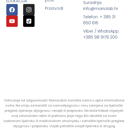
post
EDUKACIJA
Suradnja:
Proizvodi
info@mariolab.hr
Telefon: + 385 31
650 616
Viber / WhatsApp:
+385 98 9179 200
Odricanje od odgovornosti: MarioLab.hr koristite samo u opće informativne
svrhe. Ne smiju se koristiti za samodijagnozu i nisu zamjena za liječnički
pregled, liječenje, dijagnozu i recept ili preporuku. Ne biste trebali mijenjati
svoj zdravstveni režim ili prehranu prije nego što obratite se svom
izabranom liječniku ili medicinskom stručnjaku i zatražite liječnički pregled,
dijagnozu i preporuku. Uvijek potražite savjet liječnika ili drugog