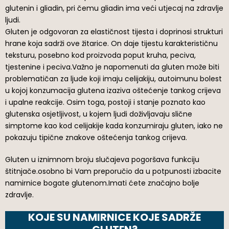
glutenin i gliadin, pri čemu gliadin ima veći utjecaj na zdravlje
ljudi.
Gluten je odgovoran za elastičnost tijesta i doprinosi strukturi
hrane koja sadrži ove žitarice. On daje tijestu karakterističnu
teksturu, posebno kod proizvoda poput kruha, peciva,
tjestenine i peciva.Važno je napomenuti da gluten može biti
problematičan za ljude koji imaju celijakiju, autoimunu bolest
u kojoj konzumacija glutena izaziva oštećenje tankog crijeva
i upalne reakcije. Osim toga, postoji i stanje poznato kao
glutenska osjetljivost, u kojem ljudi doživljavaju slične
simptome kao kod celijakije kada konzumiraju gluten, iako ne
pokazuju tipične znakove oštećenja tankog crijeva.
Gluten u iznimnom broju slučajeva pogoršava funkciju
štitnjače.osobno bi Vam preporučio da u potpunosti izbacite
namirnice bogate glutenom.Imati ćete značajno bolje
zdravlje.
KOJE SU NAMIRNICE KOJE SADRŽE