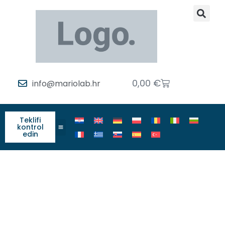
0,00
€
info@mariolab.hr
Teklifi
kontrol
edin