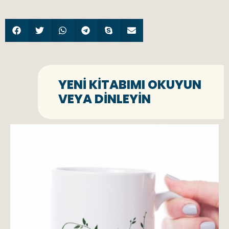
YENI KITABIMI OKUYUN
VEYA DINLEYIN