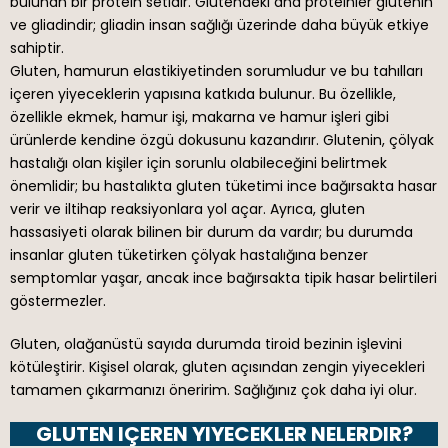
bulunan bir protein setidir. Glutendeki ana proteinler glutenin
ve gliadindir; gliadin insan sağlığı üzerinde daha büyük etkiye
sahiptir.
Gluten, hamurun elastikiyetinden sorumludur ve bu tahılları
içeren yiyeceklerin yapısına katkıda bulunur. Bu özellikle,
özellikle ekmek, hamur işi, makarna ve hamur işleri gibi
ürünlerde kendine özgü dokusunu kazandırır. Glutenin, çölyak
hastalığı olan kişiler için sorunlu olabileceğini belirtmek
önemlidir; bu hastalıkta gluten tüketimi ince bağırsakta hasar
verir ve iltihap reaksiyonlara yol açar. Ayrıca, gluten
hassasiyeti olarak bilinen bir durum da vardır; bu durumda
insanlar gluten tüketirken çölyak hastalığına benzer
semptomlar yaşar, ancak ince bağırsakta tipik hasar belirtileri
göstermezler.
Gluten, olağanüstü sayıda durumda tiroid bezinin işlevini
kötüleştirir. Kişisel olarak, gluten açısından zengin yiyecekleri
tamamen çıkarmanızı öneririm. Sağlığınız çok daha iyi olur.
GLUTEN IÇEREN YIYECEKLER NELERDIR?