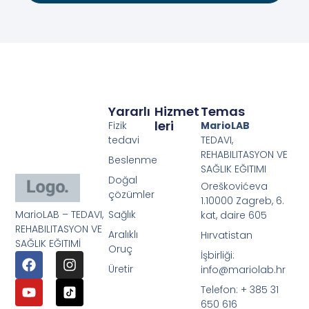
Yararlı
Hizmet
Temas
Leri
Fizik
MarioLAB
tedavi
TEDAVI,
REHABILITASYON VE
Beslenme
SAĞLIK EĞITIMI
Doğal
Oreškovićeva
çözümler
1.10000 Zagreb, 6.
MarioLAB – TEDAVI,
Sağlık
kat, daire 605
REHABILITASYON VE
Aralıklı
Hırvatistan
SAĞLIK EĞITIMİ
Oruç
İşbirliği:
Üretir
info@mariolab.hr
Telefon: + 385 31
650 616