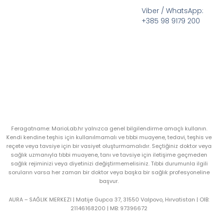
Viber / WhatsApp:
+385 98 9179 200
Feragatname: MarioLab.hr yalnızca genel bilgilendirme amaçlı kullanın.
Kendi kendine teşhis için kullanılmamalı ve tıbbi muayene, tedavi, teşhis ve
reçete veya tavsiye için bir vasiyet oluşturmamalıdır. Seçtiğiniz doktor veya
sağlık uzmanıyla tıbbi muayene, tanı ve tavsiye için iletişime geçmeden
sağlık rejiminizi veya diyetinizi değiştirmemelisiniz. Tıbbi durumunla ilgili
soruların varsa her zaman bir doktor veya başka bir sağlık profesyoneline
başvur.
AURA – SAĞLIK MERKEZI | Matije Gupca 37, 31550 Valpovo, Hırvatistan |
OIB:
21146168200 |
MB:
97396672