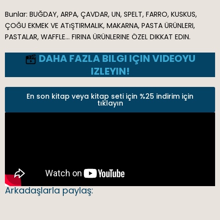
Bunlar: BUĞDAY, ARPA, ÇAVDAR, UN, SPELT, FARRO, KUSKUS,
ÇOĞU EKMEK VE ATıŞTIRMALIK, MAKARNA, PASTA ÜRÜNLERI,
PASTALAR, WAFFLE… FIRINA ÜRÜNLERINE ÖZEL DIKKAT EDIN.
DAHA FAZLA BILGI IÇIN VIDEOYU
IZLEYIN!
En son kitap veya kitap seti için %25 indirim için
tıklayın
Arkadaşlarla paylaş: