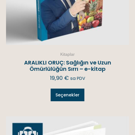
Kitaplar
ARALIKLI ORUÇ: Sağlığın ve Uzun
Ömürlülüğün Sırrı – e-kitap
19,90
€
sa PDV
Seçenekler