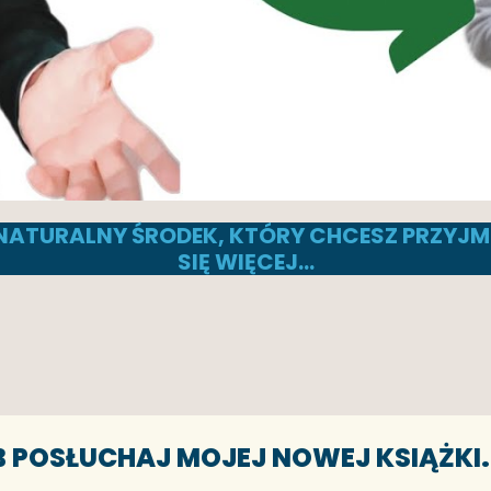
O NATURALNY ŚRODEK, KTÓRY CHCESZ PRZYJ
SIĘ WIĘCEJ…
B POSŁUCHAJ MOJEJ NOWEJ KSIĄŻKI.