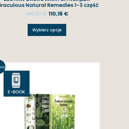
iraculous Natural Remedies 1-3 część
146,90
€
110,18
€
Wybierz opcje
moc
!