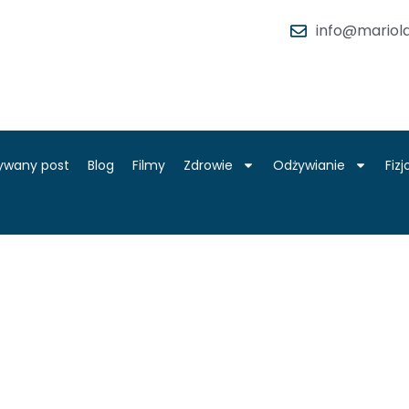
info@mariola
ywany post
Blog
Filmy
Zdrowie
Odżywianie
Fiz