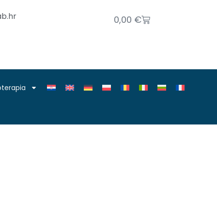
b.hr
0,00
€
joterapia