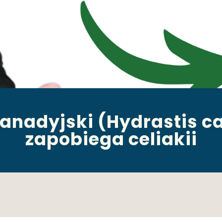
kanadyjski (Hydrastis c
zapobiega celiakii