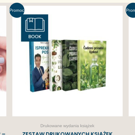
Promoc
Pro
ja!
ja
Drukowane wydania książek
 –
ZESTAW DRUKOWANYCH KSIĄŻEK