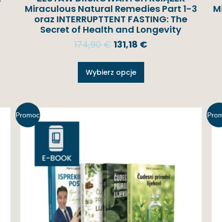
Miraculous Natural Remedies Part 1-3
M
oraz INTERRUPTTENT FASTING: The
Secret of Health and Longevity
174,90
€
131,18
€
Wybierz opcje
Promoc
Pro
ja!
ja