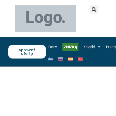
Dom
ZNIŻKĄ
Książki
Przer
Sprawdź
ofertę