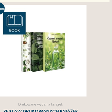
moc
!
Drukowane wydania książek
ZESTAW DRUKOWANYCH KSIĄŻEK