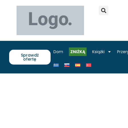
Dom
ZNIŻKĄ
Książki
Przer
Sprawdź
ofertę