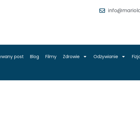
info@mariola
ywany post
Blog
Filmy
Zdrowie
Odżywianie
Fiz