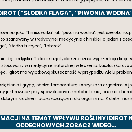
ĐIROT (“SŁODKA FLAGA”, “PIWONIA WODNA
 również jako “Timisovarka” lub “piwonia wodna”, jest szeroko roz
ardzo szanowany w tradycyjnej medycynie chińskiej, a jeden z ces
a”, “słodka turzyca”, “tatarak”…
ńską i indyjską. Te kraje azjatyckie znacznie wyprzedzają kraj
kle stosowany w medycynie naturalnej w leczeniu: kaszlu, skurczów
mięci. Igirot ma wyjątkową skuteczność w przypadku wielu prob
ziębienia i grypę, obniża temperaturę i oczyszcza organizm, a j
y jest również przy spowolnionym metabolizmie, anemii, choro
jest dobrym środkiem oczyszczającym dla organizmu. Z diety musi
RMACJI NA TEMAT WPŁYWU ROŚLINY IĐIROT 
ODDECHOWYCH,ZOBACZ WIDEO…