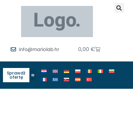
0,00
€
info@mariolab.hr
Sprawdź
ofertę