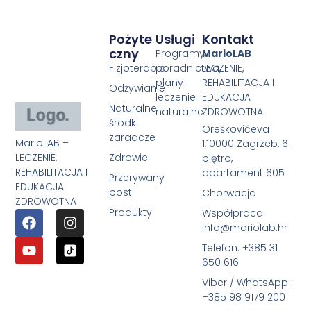
Pożyte
Usługi
Kontakt
Czny
Programy
MarioLAB
Fizjoterapia
poradnictwa,
LECZENIE,
plany i
REHABILITACJA I
Odżywianie
leczenie
EDUKACJA
Naturalne
naturalne
ZDROWOTNA
środki
Oreškovićeva
zaradcze
MarioLAB –
1,10000 Zagrzeb, 6.
LECZENIE,
Zdrowie
piętro,
REHABILITACJA I
apartament 605
Przerywany
EDUKACJA
post
Chorwacja
ZDROWOTNA
Produkty
Współpraca:
info@mariolab.hr
Telefon: +385 31
650 616
Viber / WhatsApp:
+385 98 9179 200