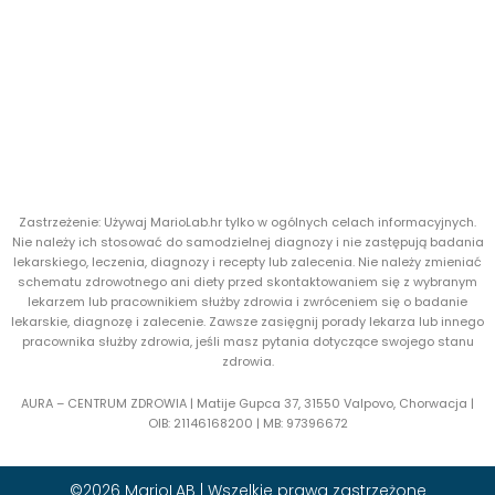
Zastrzeżenie: Używaj MarioLab.hr tylko w ogólnych celach informacyjnych.
Nie należy ich stosować do samodzielnej diagnozy i nie zastępują badania
lekarskiego, leczenia, diagnozy i recepty lub zalecenia. Nie należy zmieniać
schematu zdrowotnego ani diety przed skontaktowaniem się z wybranym
lekarzem lub pracownikiem służby zdrowia i zwróceniem się o badanie
lekarskie, diagnozę i zalecenie. Zawsze zasięgnij porady lekarza lub innego
pracownika służby zdrowia, jeśli masz pytania dotyczące swojego stanu
zdrowia.
AURA – CENTRUM ZDROWIA | Matije Gupca 37, 31550 Valpovo, Chorwacja |
OIB:
21146168200 |
MB:
97396672
©2026 MarioLAB | Wszelkie prawa zastrzeżone