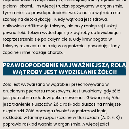
piciem, lekami… Im więcej trucizn spożywamy w organizmie,
tym mniejsze prawdopodobieństwo, że nasza wątroba ma
szansę na detoksykację… Kiedy wątroba jest zdrowa,
całkowicie odfiltrowuje toksyny, ale przy mniejszej funkcji
pewna ilość toksyn wydostaje się z wątroby do krwiobiegu i
rozprzestrzenia się po całym ciele. Gdy krew bogata w
toksyny rozprzestrzenia się w organizmie , powodują stany
zapalne i inne rodzaje chorób…
PRAWDOPODOBNIE NAJWAŻNIEJSZĄ ROLĄ
WĄTROBY JEST WYDZIELANIE ŻÓŁCI!
Żółć jest wytwarzana w wątrobie i przechowywana w
drucianym pęcherzu moczowym. Jest uwalniany, gdy żółć
jest potrzebna układowi pokarmowemu… Główną rolą żółci
jest: trawienie tłuszczów. Żółć rozkłada tłuszcz na mniejsze
cząsteczki. Żółć pomaga również organizmowi lepiej
rozkładać witaminy rozpuszczalne w tłuszczach (A, D, E, K) i
poprawia rozkład wapnia w organizmie. A więcej żółci