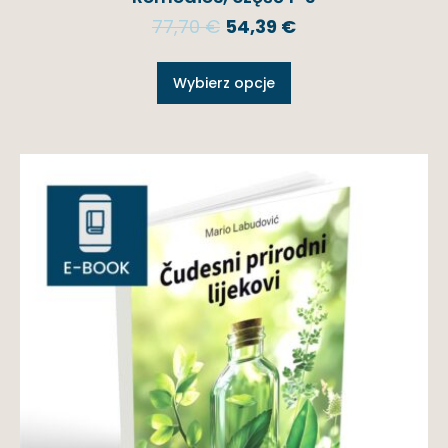
77,70
€
54,39
€
Wybierz opcje