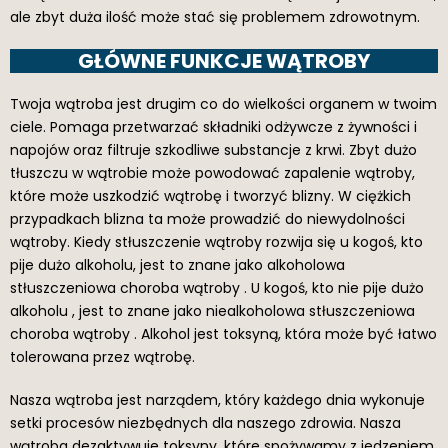
ale zbyt duża ilość może stać się problemem zdrowotnym.
GŁÓWNE FUNKCJE WĄTROBY
Twoja wątroba jest drugim co do wielkości organem w twoim
ciele. Pomaga przetwarzać składniki odżywcze z żywności i
napojów oraz filtruje szkodliwe substancje z krwi. Zbyt dużo
tłuszczu w wątrobie może powodować zapalenie wątroby,
które może uszkodzić wątrobę i tworzyć blizny. W ciężkich
przypadkach blizna ta może prowadzić do niewydolności
wątroby. Kiedy stłuszczenie wątroby rozwija się u kogoś, kto
pije dużo alkoholu, jest to znane jako alkoholowa
stłuszczeniowa choroba wątroby . U kogoś, kto nie pije dużo
alkoholu , jest to znane jako niealkoholowa stłuszczeniowa
choroba wątroby . Alkohol jest toksyną, która może być łatwo
tolerowana przez wątrobę.
Nasza wątroba jest narządem, który każdego dnia wykonuje
setki procesów niezbędnych dla naszego zdrowia. Nasza
wątroba dezaktywuje toksyny, które spożywamy z jedzeniem,