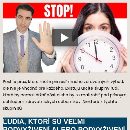
Pôst je prax, ktorá môže priniesť mnoho zdravotných výhod,
ale nie je vhodná pre každého. Existujú určité skupiny ľudí,
ktoré by nemali držať pôst alebo by to mali robiť pod prísnym
dohľadom zdravotníckych odborníkov. Niektoré z týchto
skupín sú:
ĽUDIA, KTORÍ SÚ VEĽMI
PODVYŽIVENÍ ALEBO PODVYŽIVENÍ