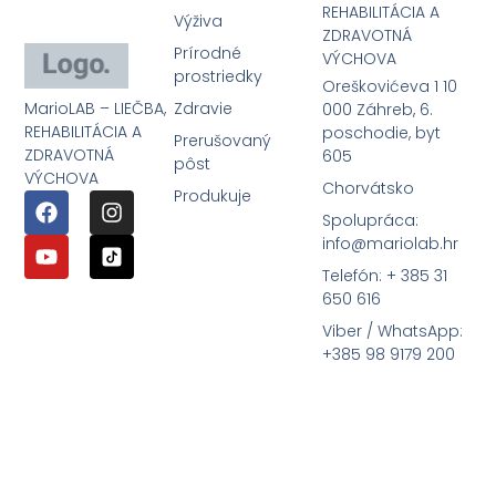
REHABILITÁCIA A
Výživa
ZDRAVOTNÁ
Prírodné
VÝCHOVA
prostriedky
Oreškovićeva 1 10
MarioLAB – LIEČBA,
Zdravie
000 Záhreb, 6.
REHABILITÁCIA A
poschodie, byt
Prerušovaný
ZDRAVOTNÁ
605
pôst
VÝCHOVA
Chorvátsko
Produkuje
Spolupráca:
info@mariolab.hr
Telefón: + 385 31
650 616
Viber / WhatsApp:
+385 98 9179 200