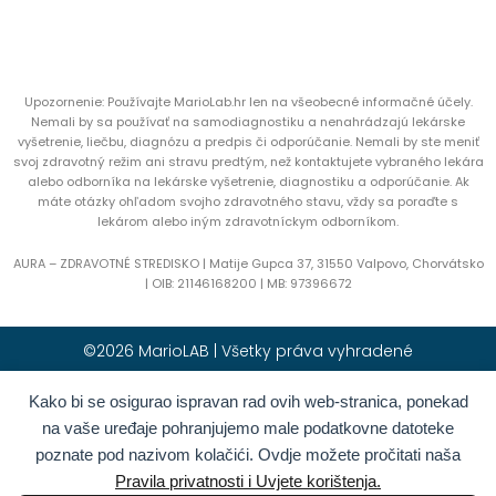
Upozornenie: Používajte MarioLab.hr len na všeobecné informačné účely.
Nemali by sa používať na samodiagnostiku a nenahrádzajú lekárske
vyšetrenie, liečbu, diagnózu a predpis či odporúčanie. Nemali by ste meniť
svoj zdravotný režim ani stravu predtým, než kontaktujete vybraného lekára
alebo odborníka na lekárske vyšetrenie, diagnostiku a odporúčanie. Ak
máte otázky ohľadom svojho zdravotného stavu, vždy sa poraďte s
lekárom alebo iným zdravotníckym odborníkom.
AURA – ZDRAVOTNÉ STREDISKO | Matije Gupca 37, 31550 Valpovo, Chorvátsko
|
OIB:
21146168200 |
MB:
97396672
©2026 MarioLAB | Všetky práva vyhradené
Kako bi se osigurao ispravan rad ovih web-stranica, ponekad
Hrvatski
(
Chorvátština
)
English
(
Angličtina
)
na vaše uređaje pohranjujemo male podatkovne datoteke
Deutsch
(
Nemčina
)
Polski
(
Polština
)
poznate pod nazivom kolačići. Ovdje možete pročitati naša
Română
(
Rumunčina
)
Italiano
(
Taliančina
)
Pravila privatnosti i Uvjete korištenja.