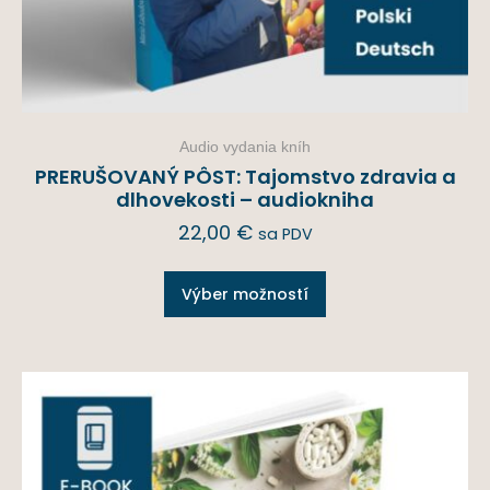
Audio vydania kníh
PRERUŠOVANÝ PÔST: Tajomstvo zdravia a
dlhovekosti – audiokniha
22,00
€
sa PDV
Výber možností