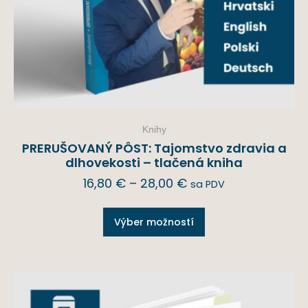
Knihy
PRERUŠOVANÝ PÔST: Tajomstvo zdravia a
dlhovekosti – tlačená kniha
16,80
€
–
28,00
€
sa PDV
Výber možností