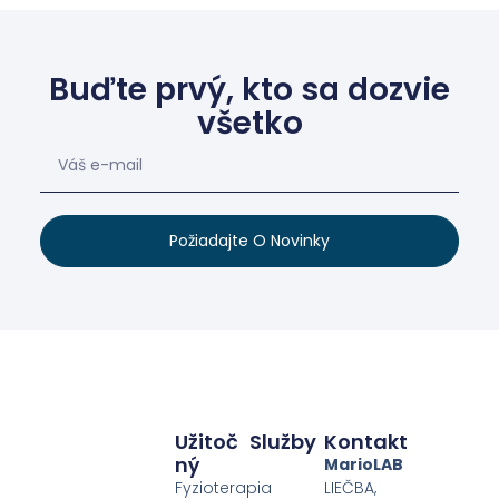
Buďte prvý, kto sa dozvie
všetko
Požiadajte O Novinky
Užitoč
Služby
Kontakt
Ný
MarioLAB
Fyzioterapia
LIEČBA,