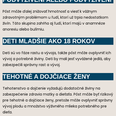
Pôst môže ďalej znižovať hmotnosť a viesť k vážnym
zdravotným problémom u ľudí, ktorí už trpia nedostatkom
živín. Táto skupina zahŕňa aj ľudí, ktorí majú v anamnéze
anorexiu alebo bulímiu.
DETI MLADŠIE AKO 18 ROKOV
Deti sú vo fáze rastu a vývoja, takže pôst môže ovplyvniť ich
vývoj a potrebné živiny. Deti by mali jesť vyvážené jedlá, aby
zabezpečili správny rast a vývoj.
TEHOTNÉ A DOJČIACE ŽENY
Tehotenstvo a dojčenie vyžadujú dodatočné živiny na
zabezpečenie zdravia matky a dieťaťa. Pôst môže byť rizikový
pre tehotné a dojčiace ženy, pretože môže ovplyvniť správny
vývoj plodu a množstvo výživného mlieka potrebného pre
dieťa.