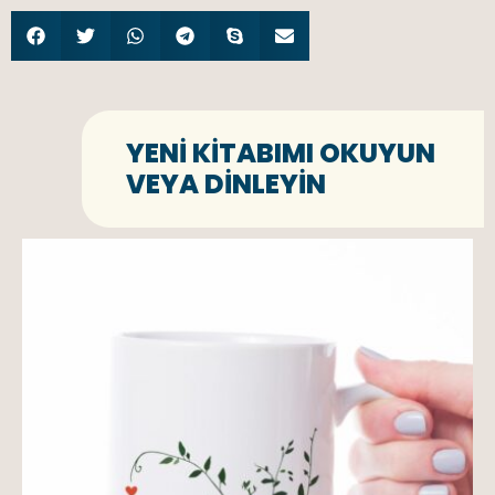
YENI KITABIMI OKUYUN
VEYA DINLEYIN