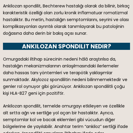
Ankilozan spondilit, Bechterew hastalığı olarak da bilinir, birkaç
karakteristik özelliği olan zorlu kronik inflamatuar romatizmal
hastalıktır. Bu metin, hastalığın semptomlarını, seyrini ve olası
komplikasyonları ayrıntılı olarak tanımlayarak bu patolojinin
doğasına daha derin bir bakış açısı sunar.
ANKILOZAN SPONDILIT NEDIR?
Omurgadaki iltihap sürecinin nedeni hâlâ araştırılsa da,
hastalığın mekanizmalarının anlaşılmasındaki ilerlemeler
daha hassas tanı yöntemleri ve terapötik yaklaşımlar
sunmaktadır. Akylozoz spondilitin nedeni bilinmemektedir ve
genler rol oynuyor gibi görünüyor. Ankilozan spondilitli çoğu
kişi HLA-B27 geni için pozitiftir.
Ankilozan spondilit, temelde omurgayı etkileyen ve özellikle
alt sırtta ağrı ve sertliğe yol açan bir hastalıktır. Ayrıca,
semptomlar kol ve bacak eklemleri gibi vücudun diğer
bölgelerine de yayılabilir. Anahtar terim “ankiloz” sertliği ifade