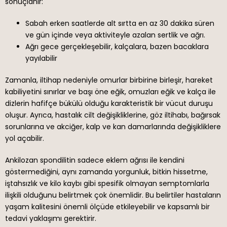
sonuçlanır:
Sabah erken saatlerde alt sırtta en az 30 dakika süren
ve gün içinde veya aktiviteyle azalan sertlik ve ağrı.
Ağrı gece gerçekleşebilir, kalçalara, bazen bacaklara
yayılabilir
Zamanla, iltihap nedeniyle omurlar birbirine birleşir, hareket
kabiliyetini sınırlar ve başı öne eğik, omuzları eğik ve kalça ile
dizlerin hafifçe bükülü olduğu karakteristik bir vücut duruşu
oluşur. Ayrıca, hastalık cilt değişikliklerine, göz iltihabı, bağırsak
sorunlarına ve akciğer, kalp ve kan damarlarında değişikliklere
yol açabilir.
Ankilozan spondilitin sadece eklem ağrısı ile kendini
göstermediğini, aynı zamanda yorgunluk, bitkin hissetme,
iştahsızlık ve kilo kaybı gibi spesifik olmayan semptomlarla
ilişkili olduğunu belirtmek çok önemlidir. Bu belirtiler hastaların
yaşam kalitesini önemli ölçüde etkileyebilir ve kapsamlı bir
tedavi yaklaşımı gerektirir.