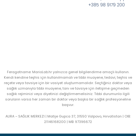
+385 98 9179 200
Feragatname: MarioLab.hr yalnızca genel bilgilendirme amaçlı kullanın.
Kendi kendine teşhis için kullanılmamalı ve tıbbi muayene, tedavi, teşhis ve
reçete veya tavsiye için bir vasiyet oluşturmamalıdır. Seçtiğiniz doktor veya
sağlık uzmanıyla tıbbi muayene, tanı ve tavsiye için iletişime geçmeden
sağlık rejiminizi veya diyetinizi değiştirmemelisiniz. Tıbbi durumunla ilgili
soruların varsa her zaman bir doktor veya başka bir sağlık profesyoneline
başvur.
AURA – SAĞLIK MERKEZI | Matije Gupca 37, 31550 Valpovo, Hırvatistan |
OIB:
21146168200 |
MB:
97396672