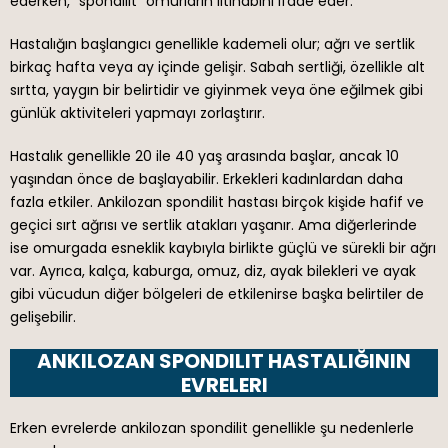
ederken, “spondilit” omurların iltihabını ifade eder.
Hastalığın başlangıcı genellikle kademeli olur; ağrı ve sertlik
birkaç hafta veya ay içinde gelişir. Sabah sertliği, özellikle alt
sırtta, yaygın bir belirtidir ve giyinmek veya öne eğilmek gibi
günlük aktiviteleri yapmayı zorlaştırır.
Hastalık genellikle 20 ile 40 yaş arasında başlar, ancak 10
yaşından önce de başlayabilir. Erkekleri kadınlardan daha
fazla etkiler. Ankilozan spondilit hastası birçok kişide hafif ve
geçici sırt ağrısı ve sertlik atakları yaşanır. Ama diğerlerinde
ise omurgada esneklik kaybıyla birlikte güçlü ve sürekli bir ağrı
var. Ayrıca, kalça, kaburga, omuz, diz, ayak bilekleri ve ayak
gibi vücudun diğer bölgeleri de etkilenirse başka belirtiler de
gelişebilir.
ANKILOZAN SPONDILIT HASTALIĞININ
EVRELERI
Erken evrelerde ankilozan spondilit genellikle şu nedenlerle