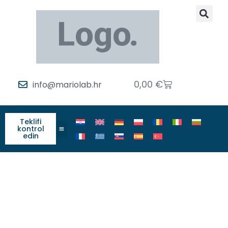
0,00
€
info@mariolab.hr
Teklifi
kontrol
edin