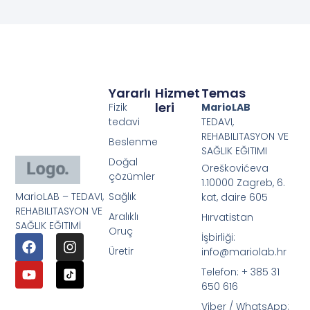
Yararlı
Hizmet
Temas
Leri
Fizik
MarioLAB
tedavi
TEDAVI,
REHABILITASYON VE
Beslenme
SAĞLIK EĞITIMI
Doğal
Oreškovićeva
çözümler
1.10000 Zagreb, 6.
MarioLAB – TEDAVI,
Sağlık
kat, daire 605
REHABILITASYON VE
Aralıklı
Hırvatistan
SAĞLIK EĞITIMİ
Oruç
İşbirliği:
Üretir
info@mariolab.hr
Telefon: + 385 31
650 616
Viber / WhatsApp: