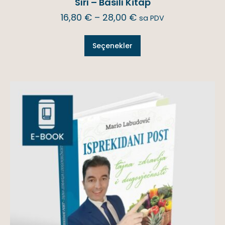
Sırı – Basılı Kitap
16,80
€
–
28,00
€
sa PDV
Seçenekler