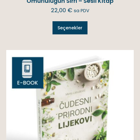
Ömürlülüğün Sırrı – Sesli Kitap
22,00
€
sa PDV
Seçenekler