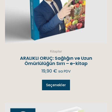
Kitaplar
ARALIKLI ORUÇ: Sağlığın ve Uzun
Ömürlülüğün Sırrı – e-kitap
19,90
€
sa PDV
Seçenekler