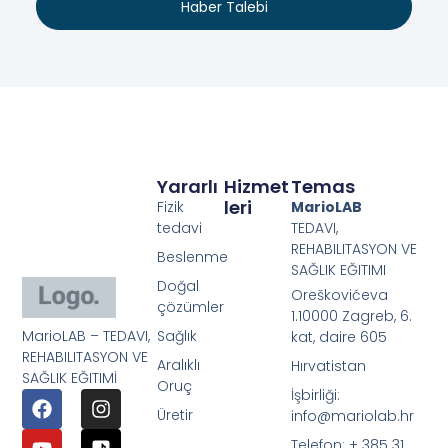
Haber Talebi
Yararlı
Hizmet
Temas
Leri
Fizik
MarioLAB
tedavi
TEDAVI,
REHABILITASYON VE
Beslenme
SAĞLIK EĞITIMI
Doğal
Oreškovićeva
çözümler
1.10000 Zagreb, 6.
MarioLAB – TEDAVI,
Sağlık
kat, daire 605
REHABILITASYON VE
Aralıklı
Hırvatistan
SAĞLIK EĞITIMİ
Oruç
İşbirliği:
Üretir
info@mariolab.hr
Telefon: + 385 31