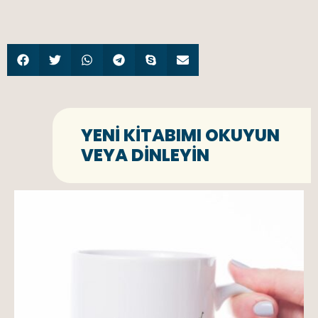
YENI KITABIMI OKUYUN
VEYA DINLEYIN