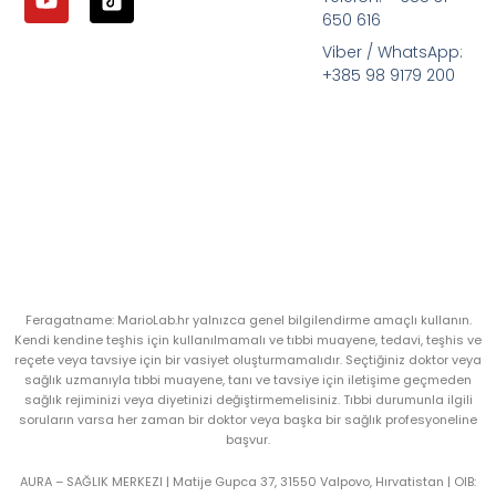
650 616
Viber / WhatsApp:
+385 98 9179 200
Feragatname: MarioLab.hr yalnızca genel bilgilendirme amaçlı kullanın.
Kendi kendine teşhis için kullanılmamalı ve tıbbi muayene, tedavi, teşhis ve
reçete veya tavsiye için bir vasiyet oluşturmamalıdır. Seçtiğiniz doktor veya
sağlık uzmanıyla tıbbi muayene, tanı ve tavsiye için iletişime geçmeden
sağlık rejiminizi veya diyetinizi değiştirmemelisiniz. Tıbbi durumunla ilgili
soruların varsa her zaman bir doktor veya başka bir sağlık profesyoneline
başvur.
AURA – SAĞLIK MERKEZI | Matije Gupca 37, 31550 Valpovo, Hırvatistan |
OIB: