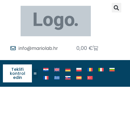
0,00
€
info@mariolab.hr
Teklifi
kontrol
edin