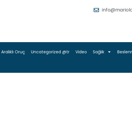
info@mariola
Aralıklı Oruç
Uncategorized @tr
Video
Sağlık
Besle