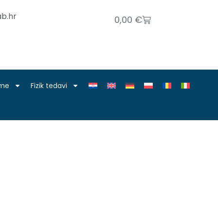
b.hr
0,00
€
nme
Fizik tedavi