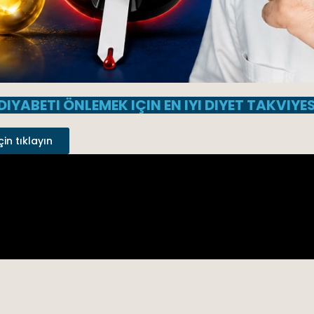
 DIYABETI ÖNLEMEK IÇIN EN IYI DIYET TAKVIYES
çin tıklayın