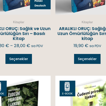
Kitaplar
Kitaplar
LI ORUÇ: Sağlık ve Uzun
ARALIKLI ORUÇ: Sağlığ
rlülüğün Sırı – Basılı
Uzun Ömürlülüğün Sırr
Kitap
kitap
,80
€
–
28,00
€
19,90
€
sa PDV
sa PDV
Seçenekler
Seçenekler