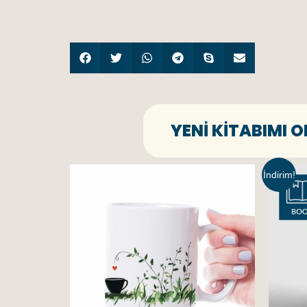
YENI KITABIMI 
İndirim!