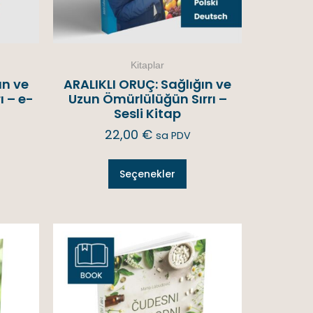
Kitaplar
ın ve
ARALIKLI ORUÇ: Sağlığın ve
ı – e-
Uzun Ömürlülüğün Sırrı –
Sesli Kitap
22,00
€
sa PDV
Seçenekler