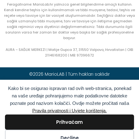
Feragatname: MarioLab.hr yalnızca genel bilgilendirme amaçlı kullanın.
Kendi kendine teşhis için kullanılmamalı ve tıbbi muayene, tedavi, teşhis ve
reçete veya tavsiye için bir vasiyet oluşturmamalıdır. Seçtiğiniz doktor veya
sağlık uzmanıyla tıbbi muayene, tanı ve tavsiye için iletişime geçmeden
sağlık rejiminizi veya diyetinizi değiştirmemelisiniz. Tıbbi durumunla ilgili
soruların varsa her zaman bir doktor veya başka bir sağlık profesyoneline
başvur.
AURA – SAĞLIK MERKEZI | Matije Gupca 37, 31550 Valpovo, Hırvatistan |
OIB:
21146168200 |
MB:
97396672
©2026 MarioLAB | Tüm hakları saklıdır
Hrvatski
(
Hırvatça
)
English
(
İngilizce
)
Kako bi se osigurao ispravan rad ovih web-stranica, ponekad
na vaše uređaje pohranjujemo male podatkovne datoteke
Deutsch
(
Almanca
)
Polski
(
Polonyaca
)
poznate pod nazivom kolačići. Ovdje možete pročitati naša
Română
(
Rumence
)
Italiano
(
İtalyanca
)
Pravila privatnosti i Uvjete korištenja.
Български
(
Bulgarca
)
Français
(
Fransızca
)
Prihvaćam
Ελληνικά
(
Yunanca
)
Slovenčina
(
Slav dili
)
Español
(
İspanyolca
)
Türkçe
Kolačići
Decline