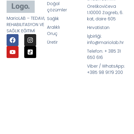
Doğal
Oreškovićeva
çözümler
1.10000 Zagreb, 6.
MarioLAB – TEDAVI,
Sağlık
kat, daire 605
REHABILITASYON VE
Aralıklı
Hırvatistan
SAĞLIK EĞITIMİ
Oruç
İşbirliği:
Üretir
info@mariolab.hr
Telefon: + 385 31
650 616
Viber / WhatsApp:
+385 98 9179 200