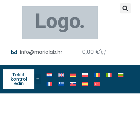
0,00
€
info@mariolab.hr
Teklifi
kontrol
edin