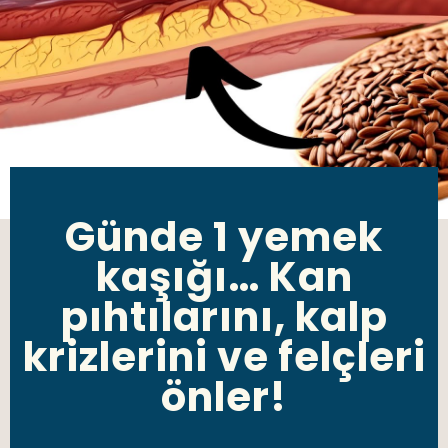
Günde 1 yemek
kaşığı… Kan
pıhtılarını, kalp
krizlerini ve felçleri
önler!