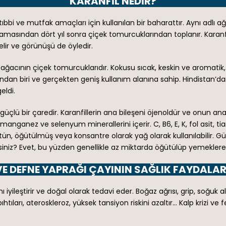
KARANFIL NEDIR?
 tıbbi ve mutfak amaçları için kullanılan bir baharattır. Aynı adl
amasından dört yıl sonra çiçek tomurcuklarından toplanır. Karanf
elir ve görünüşü de öyledir.
 ağacının çiçek tomurcuklarıdır. Kokusu sıcak, keskin ve aromatik,
an biri ve gerçekten geniş kullanım alanına sahip. Hindistan’dan 
eldi.
çlü bir çaredir. Karanfillerin ana bileşeni öjenoldür ve onun ana ö
nganez ve selenyum minerallerini içerir. C, B6, E, K, fol asit, tia
ütün, öğütülmüş veya konsantre olarak yağ olarak kullanılabilir. G
isiniz? Evet, bu yüzden genellikle az miktarda öğütülüp yemeklere v
E DEFNE YAPRAĞI ÇAYININ SAĞLIK FAYDALAR
yileştirir ve doğal olarak tedavi eder. Boğaz ağrısı, grip, soğuk al
htıları, ateroskleroz, yüksek tansiyon riskini azaltır… Kalp krizi v