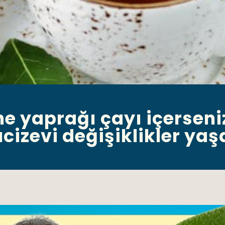
fne yaprağı çayı içersen
cizevi değişiklikler yaş