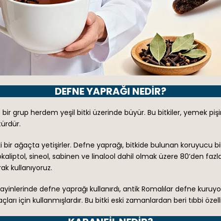
DEFNE YAPRAĞI NEDIR?
t bir grup herdem yeşil bitki üzerinde büyür. Bu bitkiler, yemek p
türdür.
i bir ağaçta yetişirler. Defne yaprağı, bitkide bulunan koruyucu b
r, okaliptol, sineol, sabinen ve linalool dahil olmak üzere 80’den fa
ak kullanıyoruz.
lerinde defne yaprağı kullanırdı, antik Romalılar defne kuruyorsa
arı için kullanmışlardır. Bu bitki eski zamanlardan beri tıbbi özellik