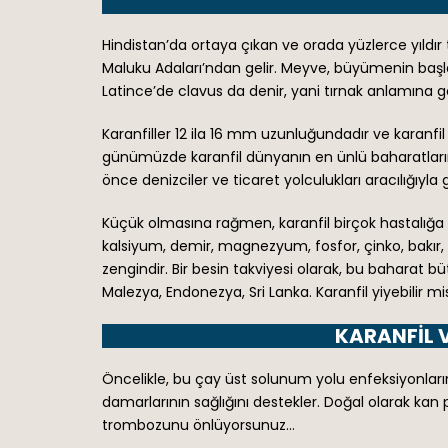
Hindistan’da ortaya çıkan ve orada yüzlerce yıldır
Maluku Adaları’ndan gelir. Meyve, büyümenin başl
Latince’de clavus da denir, yani tırnak anlamına g
Karanfiller 12 ila 16 mm uzunluğundadır ve karanfil
günümüzde karanfil dünyanın en ünlü baharatlarınd
önce denizciler ve ticaret yolculukları aracılığıyla g
Küçük olmasına rağmen, karanfil birçok hastalığa gü
kalsiyum, demir, magnezyum, fosfor, çinko, bakır, ma
zengindir. Bir besin takviyesi olarak, bu baharat b
Malezya, Endonezya, Sri Lanka. Karanfil yiyebilir m
KARANFIL V
Öncelikle, bu çay üst solunum yolu enfeksiyonlarını i
damarlarının sağlığını destekler. Doğal olarak kan pı
trombozunu önlüyorsunuz…