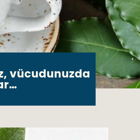
iz, vücudunuzda
ar…