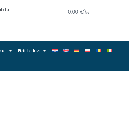
b.hr
0,00
€
nme
Fizik tedavi