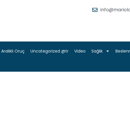
info@mariola
Aralıklı Oruç
Uncategorized @tr
Video
Sağlık
Besle