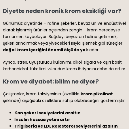
Diyette neden kronik krom eksikliği var?
Günümüz diyetinde – rafine şekerler, beyaz un ve endüstriyel
olarak işlenmiş ürünler açısından zengin – krom neredeyse
tamamen kayboluyor. Buğdayı beyaz un haline getirmek,
şekeri arındırmak veya yiyecekleri ısıyla işlemek gibi süreçler
doğal krom içeriğini önemli ölçüde yok
eder.
Ayrıca, stres, uyuşturucu kullanımı, alkol, sigara ve aşırı basit
karbonhidrat tüketimi vücudun krom ihtiyacını daha da artırır.
Krom ve diyabet: bilim ne diyor?
Çalışmalar, krom takviyesinin (özellikle
krom pikolinat
şeklinde) aşağıdaki özelliklere sahip olabileceğini göstermiştir:
Kan şekeri seviyelerini azaltın
İnsülin hassasiyetini artır
Trigliserid ve LDL kolesterol seviyelerini azaltın