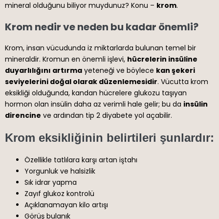
mineral olduğunu biliyor muydunuz? Konu –
krom
.
Krom nedir ve neden bu kadar önemli?
Krom, insan vücudunda iz miktarlarda bulunan temel bir
mineraldir. Kromun en önemli işlevi,
hücrelerin insüline
duyarlılığını artırma
yeteneği ve böylece
kan şekeri
seviyelerini doğal olarak düzenlemesidir
. Vücutta krom
eksikliği olduğunda, kandan hücrelere glukozu taşıyan
hormon olan insülin daha az verimli hale gelir; bu da
insülin
direncine
ve ardından tip 2 diyabete yol açabilir.
Krom eksikliğinin belirtileri şunlardır:
Özellikle tatlılara karşı artan iştahı
Yorgunluk ve halsizlik
Sık idrar yapma
Zayıf glukoz kontrolü
Açıklanamayan kilo artışı
Görüş bulanık