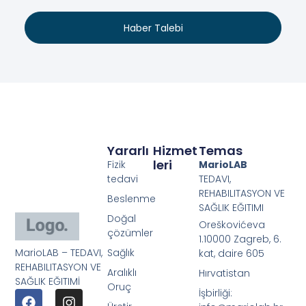
Haber Talebi
Yararlı
Hizmet
Temas
Leri
Fizik
MarioLAB
tedavi
TEDAVI,
REHABILITASYON VE
Beslenme
SAĞLIK EĞITIMI
Doğal
Oreškovićeva
çözümler
1.10000 Zagreb, 6.
MarioLAB – TEDAVI,
Sağlık
kat, daire 605
REHABILITASYON VE
Aralıklı
Hırvatistan
SAĞLIK EĞITIMİ
Oruç
İşbirliği: