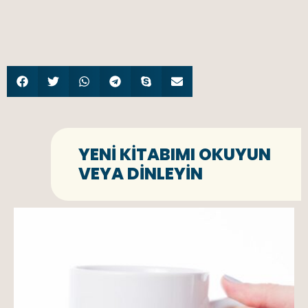
YENI KITABIMI OKUYUN
VEYA DINLEYIN