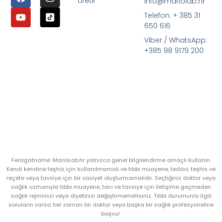
Üretir
info@mariolab.hr
Telefon: + 385 31
650 616
Viber / WhatsApp:
+385 98 9179 200
Feragatname: MarioLab.hr yalnızca genel bilgilendirme amaçlı kullanın.
Kendi kendine teşhis için kullanılmamalı ve tıbbi muayene, tedavi, teşhis ve
reçete veya tavsiye için bir vasiyet oluşturmamalıdır. Seçtiğiniz doktor veya
sağlık uzmanıyla tıbbi muayene, tanı ve tavsiye için iletişime geçmeden
sağlık rejiminizi veya diyetinizi değiştirmemelisiniz. Tıbbi durumunla ilgili
soruların varsa her zaman bir doktor veya başka bir sağlık profesyoneline
başvur.