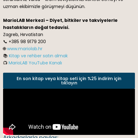
uzman ekibimizle görüşmeyi düşünün.
MarioLAB Merkezi – Diyet, bitkiler ve takviyelerle
hastalıkların doğal tedavisi.
Zagreb, Hırvatistan
📞 +385 98 9179 200
🌐
www.mariolab.hr
📚
Kitap ve rehber satın almak
📺
MarioLAB YouTube Kanalı
En son kitap veya kitap seti için %25 indirim için
tıklayın
Arkadaşlarla paylaş: