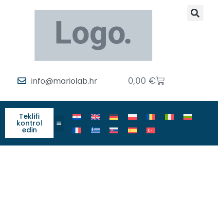
0,00
€
info@mariolab.hr
Teklifi
kontrol
edin