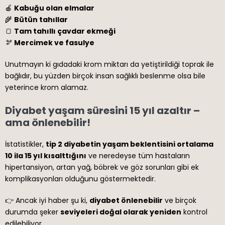
🍎
Kabuğu olan elmalar
🌾
Bütün tahıllar
🍞
Tam tahıllı çavdar ekmeği
🫘
Mercimek ve fasulye
Unutmayın ki gıdadaki krom miktarı da yetiştirildiği toprak ile
bağlıdır, bu yüzden birçok insan sağlıklı beslenme olsa bile
yeterince krom alamaz.
Diyabet yaşam süresini 15 yıl azaltır –
ama önlenebilir!
İstatistikler,
tip 2 diyabetin yaşam beklentisini ortalama
10 ila 15 yıl kısalttığını
ve neredeyse tüm hastaların
hipertansiyon, artan yağ, böbrek ve göz sorunları gibi ek
komplikasyonları olduğunu göstermektedir.
👉 Ancak iyi haber şu ki,
diyabet önlenebilir
ve birçok
durumda şeker
seviyeleri doğal olarak yeniden
kontrol
edilebiliyor.