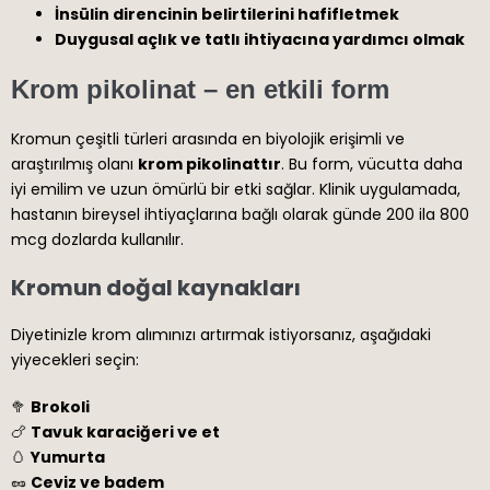
İnsülin direncinin belirtilerini hafifletmek
Duygusal açlık ve tatlı ihtiyacına yardımcı olmak
Krom pikolinat – en etkili form
Kromun çeşitli türleri arasında en biyolojik erişimli ve
araştırılmış olanı
krom pikolinattır
. Bu form, vücutta daha
iyi emilim ve uzun ömürlü bir etki sağlar. Klinik uygulamada,
hastanın bireysel ihtiyaçlarına bağlı olarak günde 200 ila 800
mcg dozlarda kullanılır.
Kromun doğal kaynakları
Diyetinizle krom alımınızı artırmak istiyorsanız, aşağıdaki
yiyecekleri seçin:
🥦
Brokoli
🍗
Tavuk karaciğeri ve et
🥚
Yumurta
🥜
Ceviz ve badem