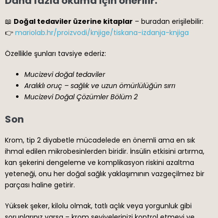
Daha fazla okuma için önerilir:
📖
Doğal tedaviler üzerine kitaplar
– buradan erişilebilir:
👉
mariolab.hr/proizvodi/knjige/tiskana-izdanja-knjiga
Özellikle şunları tavsiye ederiz:
Mucizevi doğal tedaviler
Aralıklı oruç – sağlık ve uzun ömürlülüğün sırrı
Mucizevi Doğal Çözümler Bölüm 2
Son
Krom, tip 2 diyabetle mücadelede en önemli ama en sık
ihmal edilen mikrobesinlerden biridir. İnsülin etkisini artırma,
kan şekerini dengeleme ve komplikasyon riskini azaltma
yeteneği, onu her doğal sağlık yaklaşımının vazgeçilmez bir
parçası haline getirir.
Yüksek şeker, kilolu olmak, tatlı açlık veya yorgunluk gibi
sorunlarınız varsa – krom seviyelerinizi kontrol etmeyi ve