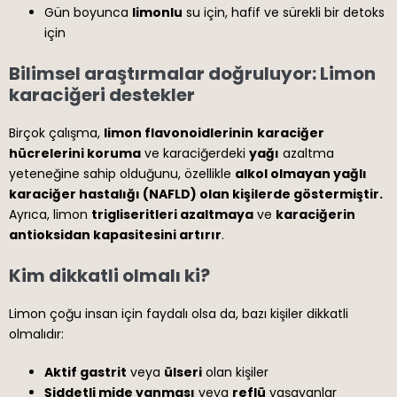
Gün boyunca
limonlu
su için, hafif ve sürekli bir detoks
için
Bilimsel araştırmalar doğruluyor: Limon
karaciğeri destekler
Birçok çalışma,
limon flavonoidlerinin
karaciğer
hücrelerini koruma
ve karaciğerdeki
yağı
azaltma
yeteneğine sahip olduğunu, özellikle
alkol olmayan yağlı
karaciğer hastalığı (NAFLD) olan kişilerde göstermiştir.
Ayrıca, limon
trigliseritleri azaltmaya
ve
karaciğerin
antioksidan kapasitesini artırır
.
Kim dikkatli olmalı ki?
Limon çoğu insan için faydalı olsa da, bazı kişiler dikkatli
olmalıdır:
Aktif gastrit
veya
ülseri
olan kişiler
Şiddetli mide yanması
veya
reflü
yaşayanlar