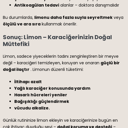
Antikoagülan tedavi
alanlar – doktora danışmalıdır
Bu durumlarda,
limonu daha fazla suyla seyreltmek
veya
ölçülü ve ara sıra
kullanmak önerilir.
Sonuç: Limon – Karaciğerinizin Doğal
Müttefiki
Limon, sadece yiyeceklerin tadını zenginleştiren bir meyve
değil – karaciğeri temizleyen, koruyan ve onaran
güçlü bir
doğal ilaçtır
. Limonun düzenli tüketimi:
İltihapı azalt
Yağlı karaciğer konusunda yardım
Hasarlı hücreleri yeniler
Bağışıklığı güçlendirmek
vücudu alkalize.
Günlük rutininize limon ekleyin ve karaciğerinize bugün en
çok ihtiyaç duyduğu şeyi –
doğal koruma ve desteği
–