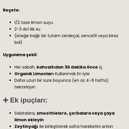
Reçete:
1/2 taze limon suyu
2–3 dcl ılık su
(isteğe bağlı: bir tutam zerdeçal, zencefil veya biraz
bal)
Uygulama şekli:
Her sabah,
kahvaltıdan 30 dakika önce
iç
Organik Limonları
Kullanmak En Iyisi
Daha uzun bir süre boyunca (en az 4–6 hafta)
tekrarlayın
➕
Ek ipuçları:
Salatalara,
smoothielere
,
çorbalara
veya çaya
limon ekleyin
Zeytinyağı
ile birleştirerek safra hareketini artırın