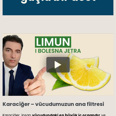
Karaciğer – vücudumuzun ana filtresi
Karaciğer, insan
vücudundaki en büyük iç organdır
ve