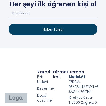
Her şeyi ilk öğrenen kişi ol
Haber Talebi
Yararlı
Hizmet
Temas
Leri
Fizik
MarioLAB
tedavi
TEDAVI,
REHABILITASYON VE
Beslenme
SAĞLIK EĞITIMI
Doğal
Oreškovićeva
çözümler
1.10000 Zagreb, 6.