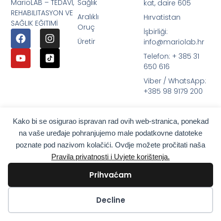
MarioLAB – TEDAVI,
Sağlık
kat, daire 605
REHABILITASYON VE
Aralıklı
Hırvatistan
SAĞLIK EĞITIMİ
Oruç
İşbirliği:
Üretir
info@mariolab.hr
Telefon: + 385 31
650 616
Viber / WhatsApp:
+385 98 9179 200
Kako bi se osigurao ispravan rad ovih web-stranica, ponekad
na vaše uređaje pohranjujemo male podatkovne datoteke
poznate pod nazivom kolačići. Ovdje možete pročitati naša
Pravila privatnosti i Uvjete korištenja.
Prihvaćam
Kolačići
Decline
Feragatname: MarioLab.hr yalnızca genel bilgilendirme amaçlı kullanın.
Kendi kendine teşhis için kullanılmamalı ve tıbbi muayene, tedavi, teşhis ve
reçete veya tavsiye için bir vasiyet oluşturmamalıdır. Seçtiğiniz doktor veya