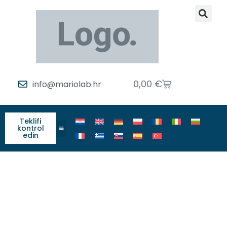
0,00
€
info@mariolab.hr
Teklifi
kontrol
edin