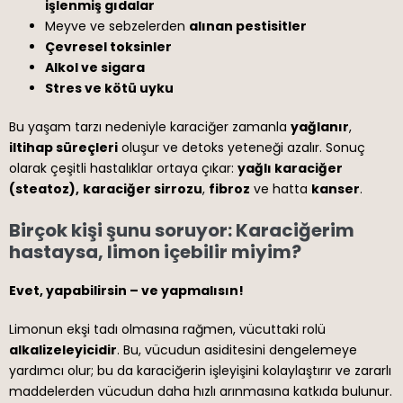
işlenmiş gıdalar
Meyve ve sebzelerden
alınan pestisitler
Çevresel toksinler
Alkol ve sigara
Stres ve kötü uyku
Bu yaşam tarzı nedeniyle karaciğer zamanla
yağlanır
,
iltihap süreçleri
oluşur ve detoks yeteneği azalır. Sonuç
olarak çeşitli hastalıklar ortaya çıkar:
yağlı karaciğer
(steatoz),
karaciğer sirrozu
,
fibroz
ve hatta
kanser
.
Birçok kişi şunu soruyor: Karaciğerim
hastaysa, limon içebilir miyim?
Evet, yapabilirsin – ve yapmalısın!
Limonun ekşi tadı olmasına rağmen, vücuttaki rolü
alkalizeleyicidir
. Bu, vücudun asiditesini dengelemeye
yardımcı olur; bu da karaciğerin işleyişini kolaylaştırır ve zararlı
maddelerden vücudun daha hızlı arınmasına katkıda bulunur.