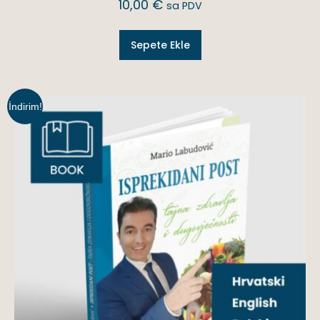
10,00
€
sa PDV
Sepete Ekle
İndirim!