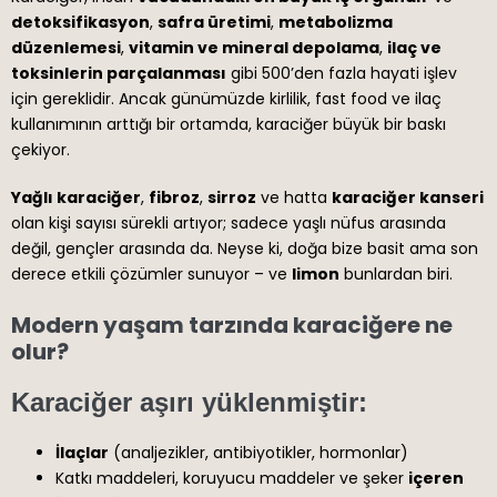
detoksifikasyon
,
safra üretimi
,
metabolizma
düzenlemesi
,
vitamin ve mineral depolama
,
ilaç ve
toksinlerin parçalanması
gibi 500’den fazla hayati işlev
için gereklidir. Ancak günümüzde kirlilik, fast food ve ilaç
kullanımının arttığı bir ortamda, karaciğer büyük bir baskı
çekiyor.
Yağlı karaciğer
,
fibroz
,
sirroz
ve hatta
karaciğer kanseri
olan kişi sayısı sürekli artıyor; sadece yaşlı nüfus arasında
değil, gençler arasında da. Neyse ki, doğa bize basit ama son
derece etkili çözümler sunuyor – ve
limon
bunlardan biri.
Modern yaşam tarzında karaciğere ne
olur?
Karaciğer aşırı yüklenmiştir:
İlaçlar
(analjezikler, antibiyotikler, hormonlar)
Katkı maddeleri, koruyucu maddeler ve şeker
içeren