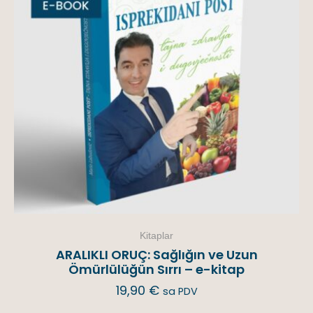
Kitaplar
ARALIKLI ORUÇ: Sağlığın ve Uzun
Ömürlülüğün Sırrı – e-kitap
19,90
€
sa PDV