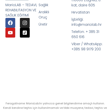
1.10000 Zagreb, 6.
MarioLAB – TEDAVI,
Sağlık
kat, daire 605
REHABILITASYON VE
Aralıklı
Hırvatistan
SAĞLIK EĞITIMİ
Oruç
İşbirliği:
Üretir
info@mariolab.hr
Telefon: + 385 31
650 616
Viber / WhatsApp:
+385 98 9179 200
Feragatname: MarioLab.hr yalnızca genel bilgilendirme amaçlı kullanın.
Kendi kendine teşhis için kullanılmamalı ve tıbbi muayene, tedavi, teşhis ve