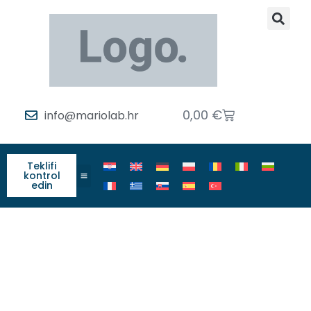
0,00
€
info@mariolab.hr
Teklifi
kontrol
edin