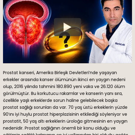
Prostat kanseri, Amerika Birleşik Devletleri’nde yaşayan
erkekler arasında kanser ölümünün ikinci en yaygın nedeni
olup, 2016 yılında tahmini 180.890 yeni vaka ve 26.120 ölüm
görülmüştür.
Bu korkutucu rakamlar ve kanserin yanı sıra,
özellikle yaşlı erkeklerde sorun haline gelebilecek başka
prostat sağlığı sorunları da var. 70 yaş üstü erkeklerin yüzde
90’ını iyi huylu prostat hiperplazisinin etkilediği söyleniyor ve
prostatit, 50 yaş altı erkeklerin üroloğa gitmesinin en yaygın
nedenidir. Prostat sağlığının önemli bir konu olduğu ve
eğitimin sağlıklı kalmanın en iyi yollarından biri olduğu açıktır.