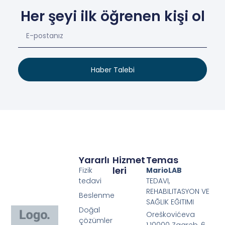
Her şeyi ilk öğrenen kişi ol
Haber Talebi
Yararlı
Hizmet
Temas
Leri
Fizik
MarioLAB
tedavi
TEDAVI,
REHABILITASYON VE
Beslenme
SAĞLIK EĞITIMI
Doğal
Oreškovićeva
çözümler