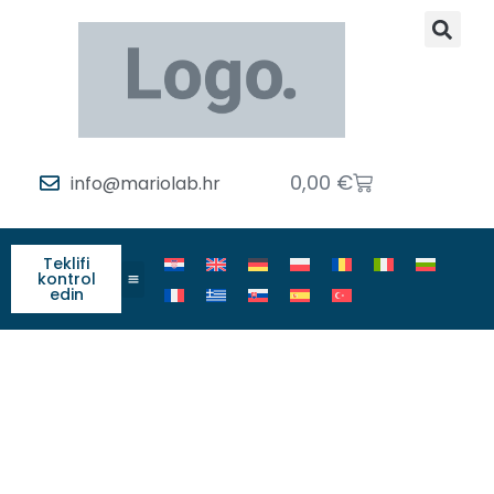
0,00
€
info@mariolab.hr
Teklifi
kontrol
edin