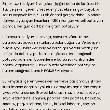
Birçok tuz (sodyum) ve şeker şişliğini daha da kötüleştirir…
Tuz ve şeker içeren yiyecekler yiyecekseniz çok büyük bir
sorun yaşayabilirsiniz. Bu bir önemli gerçek daha… Modern
dünyada yaşayan insanların %90’ı her gün yeterli potasyum
alamaz. Her gün dört bin miligram potasyum!
Potasyum, sodyumla savaşır; sodyum, vücutta sıvı
bulundurur, büyük miktarlarda bulunduğunda. Ve bu işleri
büyütüyor. Böbrekler, kalp ve karaciğer yeterli potasyum
aldığında daha iyi performans gösterir. İnce bağırsak
potasyumu emer, böbrekler ise bu süreci kontrol eden
önemli organlardır. Vücudunuzda yeterince potasyum
bulunmadığında buna HİPOKALEMI diyoruz.
Bu kimyasal içeren yiyecekleri yemeye başlamak, şişlikten
kurtulmanın doğal bir yoludur. Potasyum açısından zengin
yiyecekler arasında Brüksel lahanası, muz, nohut, bezelye,
soya, edamame, enginar, patates, tatlı patates, balkabak,
ıspanak, pağza, lahana, kesici, brüksel lahanası, somon,
sardalya, greyfurt ve mercimek bulunur.