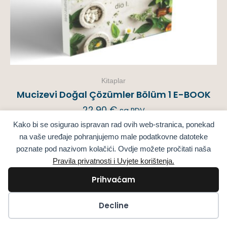
Kitaplar
Mucizevi Doğal Çözümler Bölüm 1 E-BOOK
22,90
€
sa PDV
Kako bi se osigurao ispravan rad ovih web-stranica, ponekad
na vaše uređaje pohranjujemo male podatkovne datoteke
Seçenekler
poznate pod nazivom kolačići. Ovdje možete pročitati naša
Pravila privatnosti i Uvjete korištenja.
Prihvaćam
Kolačići
Decline