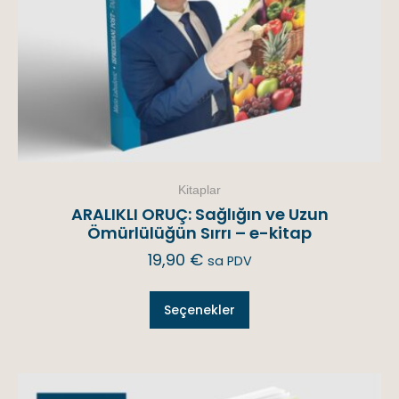
Kitaplar
ARALIKLI ORUÇ: Sağlığın ve Uzun
Ömürlülüğün Sırrı – e-kitap
19,90
€
sa PDV
Seçenekler