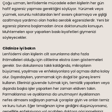
Çoğu uzman, lenfödemle mücadele eden kişilerin her gün
hafif egzersiz yapması gerektiğini söylüyor. Yürümek veya
yüzmek, sorunlu noktalardan lenf sıvısını çıkarmaya ve şişliği
azaltmaya yardımcı olan harika aerobik egzersizlerdir. Yeni bir
egzersiz planına başlamadan önce doktorunuzla konuşun.
Muhtemelen spor yaparken baskı kıyafetleri giymenizi
söyleyecekler.
Cildinize iyi bakın
Lenfödemi olan kişilerin cilt sorunlarına daha fazla
ihtimalleleri olduğu için ciltlerine ekstra özen göstermeleri
gerekir. Sıvı dokularınıza takılı kaldığında, mikropların
büyümesi, yayılması ve enfeksiyonlara yol açması daha kolay
olur. Dışarıdayken, yanmamak için doğal bir güneş kremi
kullanın. Ellerinizi güvende tutmak için, temizlik yaparken veya
dışarıda başka işler yaparken her zaman eldiven takın.
Parmaklarınızı ve ayaklarınızı da unutmayın! Ayaklarınızın
nefes almasını sağlayan pamuk çoraplar giyin ve onları temiz
ve kuru tutun. Eğer tırnağınızın içine girdiğini düşünüyorsanız,
genellikle enfeksiyona yol açabilen doktora görünmelisiniz.