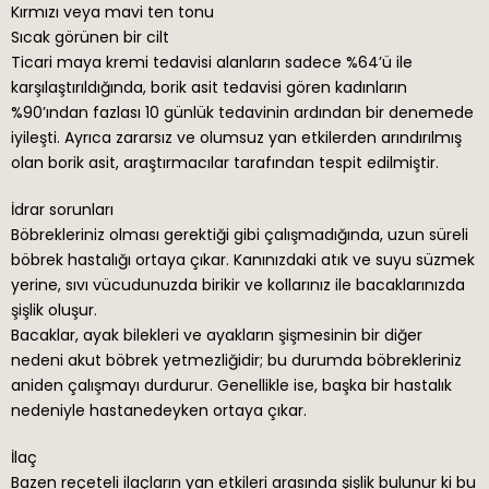
Kırmızı veya mavi ten tonu
Sıcak görünen bir cilt
Ticari maya kremi tedavisi alanların sadece %64’ü ile
karşılaştırıldığında, borik asit tedavisi gören kadınların
%90’ından fazlası 10 günlük tedavinin ardından bir denemede
iyileşti. Ayrıca zararsız ve olumsuz yan etkilerden arındırılmış
olan borik asit, araştırmacılar tarafından tespit edilmiştir.
İdrar sorunları
Böbrekleriniz olması gerektiği gibi çalışmadığında, uzun süreli
böbrek hastalığı ortaya çıkar. Kanınızdaki atık ve suyu süzmek
yerine, sıvı vücudunuzda birikir ve kollarınız ile bacaklarınızda
şişlik oluşur.
Bacaklar, ayak bilekleri ve ayakların şişmesinin bir diğer
nedeni akut böbrek yetmezliğidir; bu durumda böbrekleriniz
aniden çalışmayı durdurur. Genellikle ise, başka bir hastalık
nedeniyle hastanedeyken ortaya çıkar.
İlaç
Bazen reçeteli ilaçların yan etkileri arasında şişlik bulunur ki bu