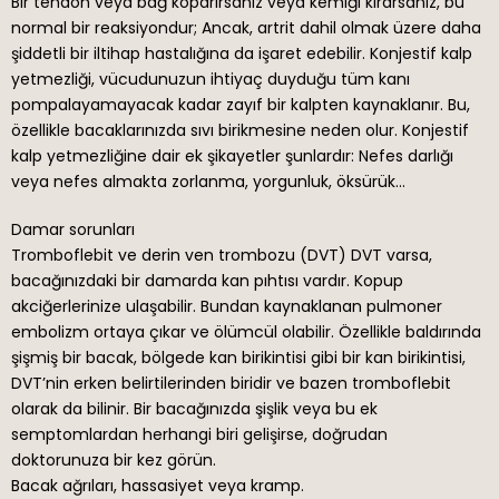
Bir tendon veya bağ koparırsanız veya kemiği kırarsanız, bu
normal bir reaksiyondur; Ancak, artrit dahil olmak üzere daha
şiddetli bir iltihap hastalığına da işaret edebilir. Konjestif kalp
yetmezliği, vücudunuzun ihtiyaç duyduğu tüm kanı
pompalayamayacak kadar zayıf bir kalpten kaynaklanır. Bu,
özellikle bacaklarınızda sıvı birikmesine neden olur. Konjestif
kalp yetmezliğine dair ek şikayetler şunlardır: Nefes darlığı
veya nefes almakta zorlanma, yorgunluk, öksürük…
Damar sorunları
Tromboflebit ve derin ven trombozu (DVT) DVT varsa,
bacağınızdaki bir damarda kan pıhtısı vardır. Kopup
akciğerlerinize ulaşabilir. Bundan kaynaklanan pulmoner
embolizm ortaya çıkar ve ölümcül olabilir. Özellikle baldırında
şişmiş bir bacak, bölgede kan birikintisi gibi bir kan birikintisi,
DVT’nin erken belirtilerinden biridir ve bazen tromboflebit
olarak da bilinir. Bir bacağınızda şişlik veya bu ek
semptomlardan herhangi biri gelişirse, doğrudan
doktorunuza bir kez görün.
Bacak ağrıları, hassasiyet veya kramp.