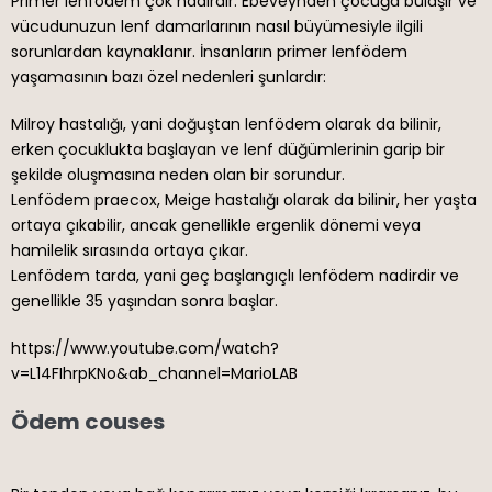
Primer lenfödem çok nadirdir. Ebeveynden çocuğa bulaşır ve
vücudunuzun lenf damarlarının nasıl büyümesiyle ilgili
sorunlardan kaynaklanır. İnsanların primer lenfödem
yaşamasının bazı özel nedenleri şunlardır:
Milroy hastalığı, yani doğuştan lenfödem olarak da bilinir,
erken çocuklukta başlayan ve lenf düğümlerinin garip bir
şekilde oluşmasına neden olan bir sorundur.
Lenfödem praecox, Meige hastalığı olarak da bilinir, her yaşta
ortaya çıkabilir, ancak genellikle ergenlik dönemi veya
hamilelik sırasında ortaya çıkar.
Lenfödem tarda, yani geç başlangıçlı lenfödem nadirdir ve
genellikle 35 yaşından sonra başlar.
https://www.youtube.com/watch?
v=L14FIhrpKNo&ab_channel=MarioLAB
Ödem couses