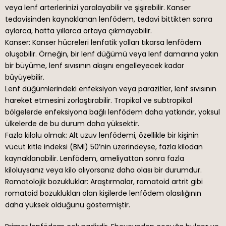
veya lenf arterlerinizi yaralayabilir ve şişirebilir. Kanser
tedavisinden kaynaklanan lenfödem, tedavi bittikten sonra
aylarca, hatta yıllarca ortaya çıkmayabilir.
Kanser: Kanser hücreleri lenfatik yolları tıkarsa lenfödem
oluşabilir. Örneğin, bir lenf düğümü veya lenf damarına yakın
bir büyüme, lenf sıvısının akışını engelleyecek kadar
büyüyebilir.
Lenf düğümlerindeki enfeksiyon veya parazitler, lenf sıvısının
hareket etmesini zorlaştırabilir. Tropikal ve subtropikal
bölgelerde enfeksiyona bağlı lenfödem daha yatkındır, yoksul
ülkelerde de bu durum daha yüksektir.
Fazla kilolu olmak: Alt uzuv lenfödemi, özellikle bir kişinin
vücut kitle indeksi (BMI) 50’nin üzerindeyse, fazla kilodan
kaynaklanabilir. Lenfödem, ameliyattan sonra fazla
kiloluysanız veya kilo alıyorsanız daha olası bir durumdur.
Romatolojik bozukluklar: Araştırmalar, romatoid artrit gibi
romatoid bozuklukları olan kişilerde lenfödem olasılığının
daha yüksek olduğunu göstermiştir.