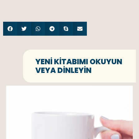
YENI KITABIMI OKUYUN
VEYA DINLEYIN