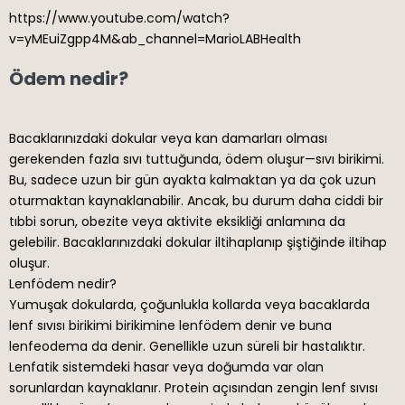
https://www.youtube.com/watch?
v=yMEuiZgpp4M&ab_channel=MarioLABHealth
Ödem nedir?
Bacaklarınızdaki dokular veya kan damarları olması
gerekenden fazla sıvı tuttuğunda, ödem oluşur—sıvı birikimi.
Bu, sadece uzun bir gün ayakta kalmaktan ya da çok uzun
oturmaktan kaynaklanabilir. Ancak, bu durum daha ciddi bir
tıbbi sorun, obezite veya aktivite eksikliği anlamına da
gelebilir. Bacaklarınızdaki dokular iltihaplanıp şiştiğinde iltihap
oluşur.
Lenfödem nedir?
Yumuşak dokularda, çoğunlukla kollarda veya bacaklarda
lenf sıvısı birikimi birikimine lenfödem denir ve buna
lenfeodema da denir. Genellikle uzun süreli bir hastalıktır.
Lenfatik sistemdeki hasar veya doğumda var olan
sorunlardan kaynaklanır. Protein açısından zengin lenf sıvısı