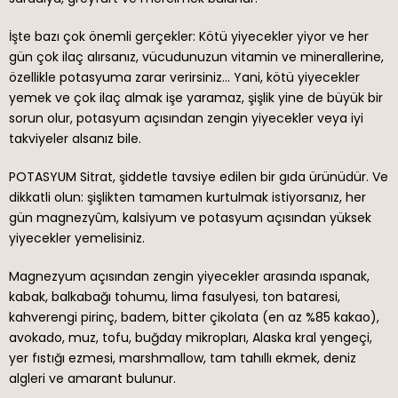
İşte bazı çok önemli gerçekler: Kötü yiyecekler yiyor ve her
gün çok ilaç alırsanız, vücudunuzun vitamin ve minerallerine,
özellikle potasyuma zarar verirsiniz… Yani, kötü yiyecekler
yemek ve çok ilaç almak işe yaramaz, şişlik yine de büyük bir
sorun olur, potasyum açısından zengin yiyecekler veya iyi
takviyeler alsanız bile.
POTASYUM Sitrat, şiddetle tavsiye edilen bir gıda ürünüdür. Ve
dikkatli olun: şişlikten tamamen kurtulmak istiyorsanız, her
gün magnezyûm, kalsiyum ve potasyum açısından yüksek
yiyecekler yemelisiniz.
Magnezyum açısından zengin yiyecekler arasında ıspanak,
kabak, balkabağı tohumu, lima fasulyesi, ton bataresi,
kahverengi pirinç, badem, bitter çikolata (en az %85 kakao),
avokado, muz, tofu, buğday mikropları, Alaska kral yengeçi,
yer fıstığı ezmesi, marshmallow, tam tahıllı ekmek, deniz
algleri ve amarant bulunur.