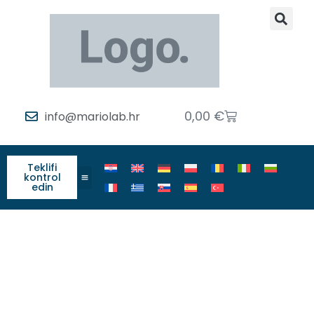
0,00
€
info@mariolab.hr
Teklifi
kontrol
edin