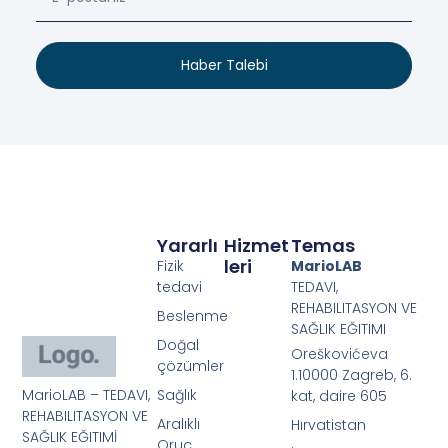
Haber Talebi
Yararlı
Hizmet
Temas
Leri
Fizik
MarioLAB
tedavi
TEDAVI,
REHABILITASYON VE
Beslenme
SAĞLIK EĞITIMI
Doğal
Oreškovićeva
çözümler
1.10000 Zagreb, 6.
MarioLAB – TEDAVI,
Sağlık
kat, daire 605
REHABILITASYON VE
Aralıklı
Hırvatistan
SAĞLIK EĞITIMİ
Oruç