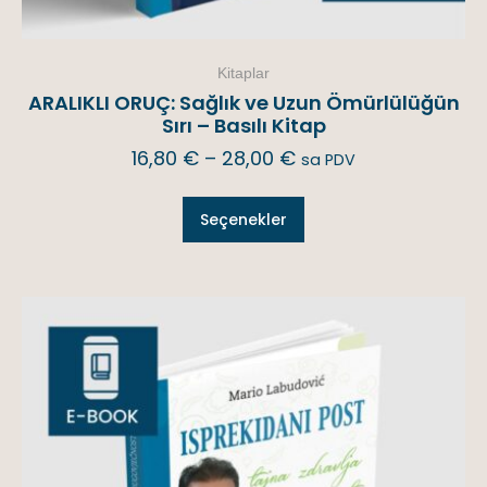
Kitaplar
ARALIKLI ORUÇ: Sağlık ve Uzun Ömürlülüğün
Sırı – Basılı Kitap
16,80
€
–
28,00
€
sa PDV
Seçenekler