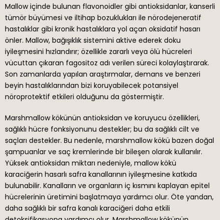
Mallow içinde bulunan flavonoidler gibi antioksidanlar, kanserli
tümör büyümesi ve iltihap bozuklukları ile nörodejeneratif
hastalıklar gibi kronik hastalıklara yol açan oksidatif hasarı
önler. Mallow, bağışıklık sistemini aktive ederek doku
iyileşmesini hızlandırır; özellikle zararlı veya ölü hücreleri
vücuttan çıkaran fagositoz adı verilen süreci kolaylaştırarak.
Son zamanlarda yapılan araştırmalar, demans ve benzeri
beyin hastalıklarından bizi koruyabilecek potansiyel
nöroprotektif etkileri olduğunu da göstermiştir.
Marshmallow kökünün antioksidan ve koruyucu özellikleri,
sağlıklı hücre fonksiyonunu destekler; bu da sağlıklı cilt ve
saçları destekler. Bu nedenle, marshmallow kökü bazen doğal
şampuanlar ve saç kremlerinde bir bileşen olarak kullanılır.
Yüksek antioksidan miktarı nedeniyle, mallow kökü
karaciğerin hasarlı safra kanallarının iyileşmesine katkıda
bulunabilir. Kanalların ve organların iç kısmını kaplayan epitel
hücrelerinin üretimini başlatmaya yardımcı olur. Öte yandan,
daha sağlıklı bir safra kanalı karaciğeri daha etkili
detoksifikasyona yardımcı olur. Marshmallow kökünün