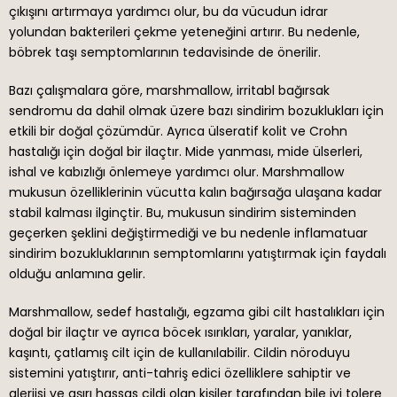
çıkışını artırmaya yardımcı olur, bu da vücudun idrar
yolundan bakterileri çekme yeteneğini artırır. Bu nedenle,
böbrek taşı semptomlarının tedavisinde de önerilir.
Bazı çalışmalara göre, marshmallow, irritabl bağırsak
sendromu da dahil olmak üzere bazı sindirim bozuklukları için
etkili bir doğal çözümdür. Ayrıca ülseratif kolit ve Crohn
hastalığı için doğal bir ilaçtır. Mide yanması, mide ülserleri,
ishal ve kabızlığı önlemeye yardımcı olur. Marshmallow
mukusun özelliklerinin vücutta kalın bağırsağa ulaşana kadar
stabil kalması ilginçtir. Bu, mukusun sindirim sisteminden
geçerken şeklini değiştirmediği ve bu nedenle inflamatuar
sindirim bozukluklarının semptomlarını yatıştırmak için faydalı
olduğu anlamına gelir.
Marshmallow, sedef hastalığı, egzama gibi cilt hastalıkları için
doğal bir ilaçtır ve ayrıca böcek ısırıkları, yaralar, yanıklar,
kaşıntı, çatlamış cilt için de kullanılabilir. Cildin nöroduyu
sistemini yatıştırır, anti-tahriş edici özelliklere sahiptir ve
alerjisi ve aşırı hassas cildi olan kişiler tarafından bile iyi tolere