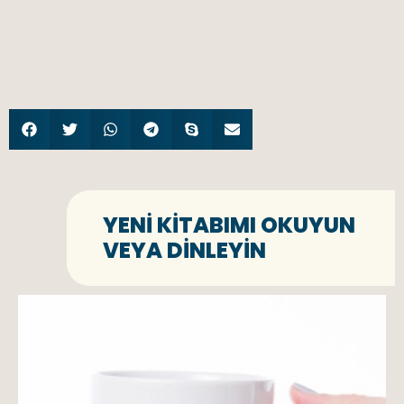
YENI KITABIMI OKUYUN
VEYA DINLEYIN