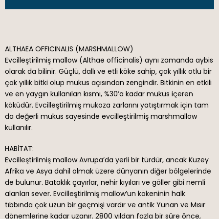
ALTHAEA OFFICINALIS (MARSHMALLOW)
Evcilleştirilmiş mallow (Althae officinalis) aynı zamanda aybis
olarak da bilinir. Güçlü, dallı ve etli köke sahip, çok yıllık otlu bir
çok yıllık bitki olup mukus açısından zengindir. Bitkinin en etkili
ve en yaygın kullanılan kısmı, %30’a kadar mukus içeren
köküdür. Evcilleştirilmiş mukoza zarlarını yatıştırmak için tam
da değerli mukus sayesinde evcilleştirilmiş marshmallow
kullanılır.
HABİTAT:
Evcilleştirilmiş mallow Avrupa’da yerli bir türdür, ancak Kuzey
Afrika ve Asya dahil olmak üzere dünyanın diğer bölgelerinde
de bulunur. Bataklık çayırlar, nehir kıyıları ve göller gibi nemli
alanları sever. Evcilleştirilmiş mallow’un kökeninin halk
tıbbında çok uzun bir geçmişi vardır ve antik Yunan ve Mısır
dönemlerine kadar uzanır. 2800 yıldan fazla bir süre önce,