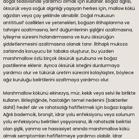
doğal tedavisinde yardımcı olmak için kullanılır. Boğaz ağrısı,
öksürük veya soğuk algınlığı yaşayan herkes için, mallow kökü
ağızdan veya çay şeklinde alınabilir. Doğal mukusun
antititusif özellikleri ve yetenekleri, boğazın iltihaplanma ve
tahrişini azaltmasına, lenf düğümlerinin şişliğini azaltmasına,
iyileşme süresini hızlandırmasına ve kuru öksürüğün
şiddetlenmesini azaltmasına olanak tanır. İltihaplı mukoza
zarlarında koruyucu bir tabaka oluşturur, bu yüzden
marshmallow özlü birçok öksürük şurubuna ve boğaz
pastillerine eklenir. Ayrıca öksürük isteğini durdurmaya
yardımcı olur ve tükürük üretim sürecini kolaylaştırır, böylece
ağız kuruluğu belirtilerini azaltmaya yardımcı olur.
Marshmallow kökünü ekinezya, mür, kekik veya selvi ile birlikte
kullanın. Birleştiğinde, hastalığın temel nedenini (bakteriler
dahil) hedef alır ve rahatsızlığı hafifletmek için boğazı kaplar.
Ağrılı bademcik, bronşit, idrar yolu enfeksiyonu veya solunum
yolu enfeksiyonu belirtileri yaşıyorsanız, ilk rahatsızlık belirtisi
olan şişlik, yanma ve hassasiyet anında marshmallow kökü
almak semptomları hafifletmeye yardımcı olabilir. İdrar