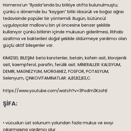
Homeros’un “İlyada”sında bu bitkiye atıfta bulunulmuştu;
çünkü o dönemde bu “kaygan” bitki öksürük ve boğaz ağrısı
tedavisinde popüler bir yöntemdi. Bugün, bütüncül
uygulayıcılar mallow’u bin yıl öncesine benzer şekilde
kullanıyor çünkü bitkinin içinde mukusun giderilmesi, iltihabı
azaltma ve bakterileri doğal şekilde öldürmeye yardımcı olan
güçlü aktif bileşenler var.
KİMİZSEL BILEŞIM: beta karotenler, betain, kafein asit, klorojenik
asit, kaempferol, parafin, ferülik asit. MİNERALLER: KALSIYUM,
DEMIR, MAGNEZYUM, MORGANEZ, FOSFOR, POTASYUM,
Selenyum, ÇINKOVİTAMİNATLAR: A,B1,B2,B3,C.
https://www.youtube.com/watch?v=3Podm3KzohE
ŞİFA:
• vücudun üst solunum yolundan fazla mukus ve sıvıyı
çıkarmasına yardımcı olur