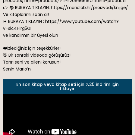
products/fitline-products/?TP=20666616#fitline-products
👉 📚 BURAYA TIKLAYIN: https://mariolab.hr/proizvodi/knjige/
Ve kitaplarımı satın al!
⏩ BURAYA TIKLAYIN : https://www.youtube.com/watch?
v=slc4Hirg5GI
ve kanalımın bir üyesi olun
❤️İzlediğiniz için teşekkürler!
👋 Bir sonraki videoda görüşürüz!
Tanrı seni ve aileni korusun!
Senin Mario’n
En son kitap veya kitap seti için %25 indirim için
tıklayın