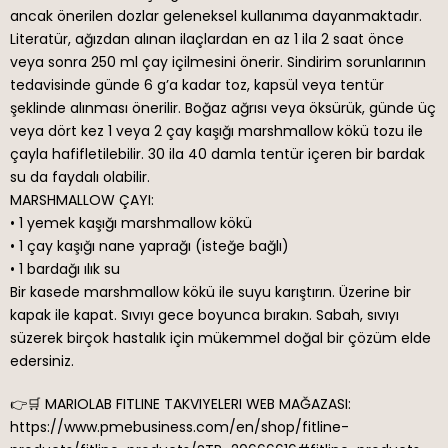
ancak önerilen dozlar geleneksel kullanıma dayanmaktadır.
Literatür, ağızdan alınan ilaçlardan en az 1 ila 2 saat önce
veya sonra 250 ml çay içilmesini önerir. Sindirim sorunlarının
tedavisinde günde 6 g’a kadar toz, kapsül veya tentür
şeklinde alınması önerilir. Boğaz ağrısı veya öksürük, günde üç
veya dört kez 1 veya 2 çay kaşığı marshmallow kökü tozu ile
çayla hafifletilebilir. 30 ila 40 damla tentür içeren bir bardak
su da faydalı olabilir.
MARSHMALLOW ÇAYI:
• 1 yemek kaşığı marshmallow kökü
• 1 çay kaşığı nane yaprağı (isteğe bağlı)
• 1 bardağı ılık su
Bir kasede marshmallow kökü ile suyu karıştırın. Üzerine bir
kapak ile kapat. Sıvıyı gece boyunca bırakın. Sabah, sıvıyı
süzerek birçok hastalık için mükemmel doğal bir çözüm elde
edersiniz.
👉🛒 MARIOLAB FITLINE TAKVIYELERI WEB MAĞAZASI:
https://www.pmebusiness.com/en/shop/fitline-