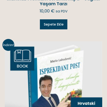
Yaşam Tarzı
10,00
€
sa PDV
Sepete Ekle
İndirim!