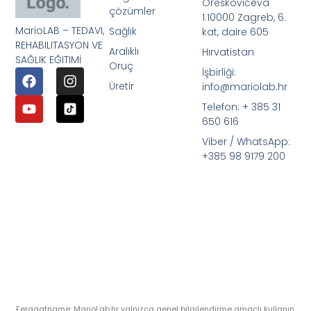
Oreškovićeva
çözümler
1.10000 Zagreb, 6.
MarioLAB – TEDAVI,
Sağlık
kat, daire 605
REHABILITASYON VE
Aralıklı
Hırvatistan
SAĞLIK EĞITIMİ
Oruç
İşbirliği:
Üretir
info@mariolab.hr
Telefon: + 385 31
650 616
Viber / WhatsApp:
+385 98 9179 200
Feragatname: MarioLab.hr yalnızca genel bilgilendirme amaçlı kullanın.