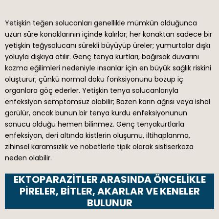
Yetişkin teğen solucanları genellikle mümkün olduğunca
uzun süre konaklarının içinde kalırlar; her konaktan sadece bir
yetişkin teğysolucanı sürekli büyüyüp üreler; yumurtalar dışkı
yoluyla dışkıya atılır. Genç tenya kurtları, bağırsak duvarını
kazma eğilimleri nedeniyle insanlar için en büyük sağlık riskini
oluşturur; çünkü normal doku fonksiyonunu bozup iç
organlara göç ederler. Yetişkin tenya solucanlarıyla
enfeksiyon semptomsuz olabilir; Bazen karın ağrısı veya ishal
görülür, ancak bunun bir tenya kurdu enfeksiyonunun
sonucu olduğu hemen bilinmez. Genç tenyakurtlarla
enfeksiyon, deri altında kistlerin oluşumu, iltihaplanma,
zihinsel karamsızlık ve nöbetlerle tipik olarak sistiserkoza
neden olabilir.
EKTOPARAZITLER ARASINDA ÖNCELIKLE
PIRELER, BITLER, AKARLAR VE KENELER
BULUNUR