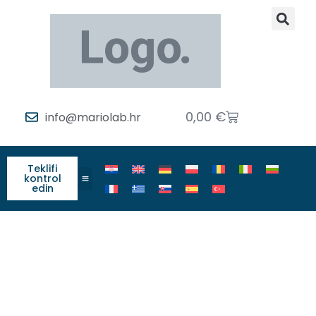
0,00
€
info@mariolab.hr
Teklifi
kontrol
edin