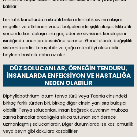
kalırlar.
Lenfatik kanallarda mikrofili birikimi lenfatik sıvının akışını
engeller ve etkilenen vücut bölgelerinde şişlik oluşur. Mikrofili
sonunda kan dolaşımına göç eder ve sivrisinek konakçısını
ısırdığında onun proboscis’ine sürünür. Genel olarak, bağışıklık
sistemi kendini koruyabilir ve çoğu mikrofiliyi öldürebilir,
böylece hastalık daha az olur.
DÜZ SOLUCANLAR, ÖRNEĞIN TENDURU,
INSANLARDA ENFEKSIYON VE HASTALIĞA
NEDEN OLABILIR
Diphyllobothrium latum tenya türü veya Taenia cinsindeki
birkaç farklı türden biri, birkaç diğer cinsin yanı sıra bulaşıcı
olabilir. Tenya solucanları, insan bağırsak duvarının mukoza
zarına kancalar aracılığıyla sıkıca tutunan son derece
uzmanlaşmış solucanlardır. Diğer durumlarda ise kas, omurilik
veya beyin gibi dokulara kazabilirler.