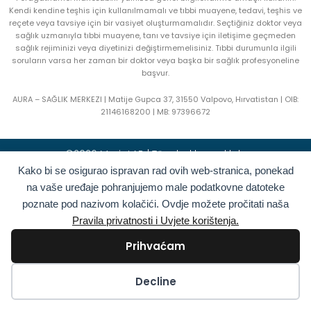
Kendi kendine teşhis için kullanılmamalı ve tıbbi muayene, tedavi, teşhis ve
reçete veya tavsiye için bir vasiyet oluşturmamalıdır. Seçtiğiniz doktor veya
sağlık uzmanıyla tıbbi muayene, tanı ve tavsiye için iletişime geçmeden
sağlık rejiminizi veya diyetinizi değiştirmemelisiniz. Tıbbi durumunla ilgili
soruların varsa her zaman bir doktor veya başka bir sağlık profesyoneline
başvur.
AURA – SAĞLIK MERKEZI | Matije Gupca 37, 31550 Valpovo, Hırvatistan |
OIB:
21146168200 |
MB:
97396672
©2026 MarioLAB | Tüm hakları saklıdır
Kako bi se osigurao ispravan rad ovih web-stranica, ponekad
Hrvatski
(
Hırvatça
)
English
(
İngilizce
)
na vaše uređaje pohranjujemo male podatkovne datoteke
poznate pod nazivom kolačići. Ovdje možete pročitati naša
Deutsch
(
Almanca
)
Polski
(
Polonyaca
)
Pravila privatnosti i Uvjete korištenja.
Română
(
Rumence
)
Italiano
(
İtalyanca
)
Prihvaćam
Български
(
Bulgarca
)
Français
(
Fransızca
)
Ελληνικά
(
Yunanca
)
Slovenčina
(
Slav dili
)
Kolačići
Decline
Español
(
İspanyolca
)
Türkçe