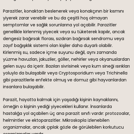
Parazitler, konaktan beslenerek veya konakçının bir kısmını
yiyerek zarar verebilir ve bu da çeşitli hoş olmayan
semptomlar ve sağlık sorunlarına yol açabilir. Parazitler
genellikle kirlenmiş yiyecek veya su tüketerek kapılır, ancak
dengesiz bağırsak florası, sızdıran bağırsak sendromu veya
zayıf bağışıklık sistemi olan kişiler daha duyarlı olabilir.
Kirlenmiş su, sadece içme suyunu değil, aynı zamanda
yüzme havuzları, jakuziler, göller, nehirler veya okyanuslardan
gelen suyu da içerir. Bazıları sivrisinek veya kum sineği ısırıkları
yoluyla da bulaşabilir veya Cryptosporidium veya Trichinella
gibi parazitlerle enfekte olmuş ve domuz gibi hayvanlardan
insanlara bulaşabilir.
Parazit, hayatta kalmak için yaşadığı kişinin kaynaklarını,
örneğin o kişinin yediği yiyecekleri kullanır. İnsanlarda
hastalığa yol açabilen üç ana parazit sınıfı vardır: protozoalar,
helmintler ve ektoparazitler. Mikroskopla izlenebilen
organizmalar, ancak çıplak gözle de görülebilen korkutucu
organizmalar vardır.