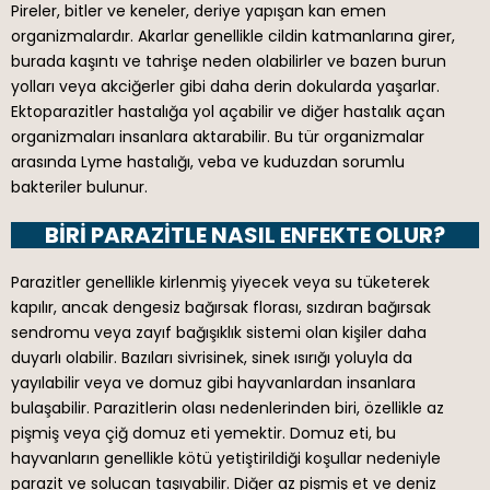
Pireler, bitler ve keneler, deriye yapışan kan emen
organizmalardır. Akarlar genellikle cildin katmanlarına girer,
burada kaşıntı ve tahrişe neden olabilirler ve bazen burun
yolları veya akciğerler gibi daha derin dokularda yaşarlar.
Ektoparazitler hastalığa yol açabilir ve diğer hastalık açan
organizmaları insanlara aktarabilir. Bu tür organizmalar
arasında Lyme hastalığı, veba ve kuduzdan sorumlu
bakteriler bulunur.
BIRI PARAZITLE NASIL ENFEKTE OLUR?
Parazitler genellikle kirlenmiş yiyecek veya su tüketerek
kapılır, ancak dengesiz bağırsak florası, sızdıran bağırsak
sendromu veya zayıf bağışıklık sistemi olan kişiler daha
duyarlı olabilir. Bazıları sivrisinek, sinek ısırığı yoluyla da
yayılabilir veya ve domuz gibi hayvanlardan insanlara
bulaşabilir. Parazitlerin olası nedenlerinden biri, özellikle az
pişmiş veya çiğ domuz eti yemektir. Domuz eti, bu
hayvanların genellikle kötü yetiştirildiği koşullar nedeniyle
parazit ve solucan taşıyabilir. Diğer az pişmiş et ve deniz