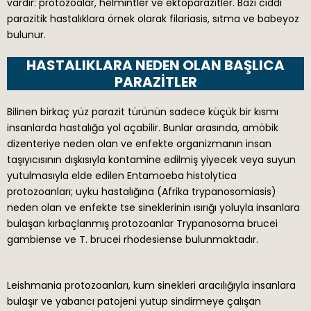
vardır: protozoalar, helmintler ve ektoparazitler. Bazı ciddi
parazitik hastalıklara örnek olarak filariasis, sıtma ve babeyoz
bulunur.
HASTALIKLARA NEDEN OLAN BAŞLICA
PARAZITLER
Bilinen birkaç yüz parazit türünün sadece küçük bir kısmı
insanlarda hastalığa yol açabilir. Bunlar arasında, amöbik
dizenteriye neden olan ve enfekte organizmanın insan
taşıyıcısının dışkısıyla kontamine edilmiş yiyecek veya suyun
yutulmasıyla elde edilen Entamoeba histolytica
protozoanları; uyku hastalığına (Afrika trypanosomiasis)
neden olan ve enfekte tse sineklerinin ısırığı yoluyla insanlara
bulaşan kırbaçlanmış protozoanlar Trypanosoma brucei
gambiense ve T. brucei rhodesiense bulunmaktadır.
Leishmania protozoanları, kum sinekleri aracılığıyla insanlara
bulaşır ve yabancı patojeni yutup sindirmeye çalışan