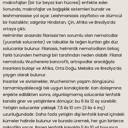
makrofajları (bir tür beyaz kan hücresi) enfekte eder.
Sonunda, makrofajlar ve bağışıklık sistemleri bunalır ve
leishmaniasise yol açar. Leishmaniasis zayıflatıcı ve ölümcül
bir hastalıktır; salgınlar Hindistan, Çin, Afrika ve Brezilya’da
ortaya çıktı.
Helmintler arasında filariasis’ten sorumlu olan nematodlar
(yuvarlak solucanlar) ve tabuklar ile teğen kurtları gibi düz
solucanlar bulunur. Filariasis, helmintik nematodların birkaç
farklı türünden herhangi biri tarafından neden olabilir. Filarial
nematodu Wuchereria bancrofti, artropodlar aracılığıyla
insanlara bulaşır ve Afrika, Orta Doğu, Meksika ve Brezilya’da
yaygın olarak bulunur.
İnsanlar ve sivrisinekler, Wucheria’nın yaşam döngüsünü
tamamlayabileceği tek uygun konakçılardır. Kan dolaşımına
enjekte edildikten sonra, olgunlaşmamış solucanlar lenfatik
kanala girer ve yetişkinlere dönüşür; bu 6 ila 12 ay sürebilir;
Yetişkin solucanlar yaklaşık 7,5 ila 10 cm (3 ila 4 inç)
uzunluğundadır. Daha fazla yetişkin dişi lenfatik kanal içindeki
kümeler halinde bulunur ve burada üremek, her gün binlerce
mikrofilia saçar. Bazen lenfatik kanalda 5 ila 10 yıl boyunca