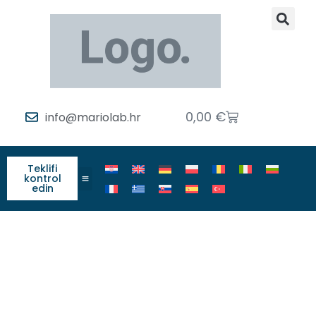
0,00
€
info@mariolab.hr
Teklifi
kontrol
edin