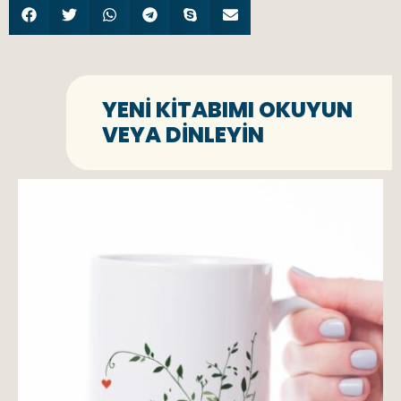
YENI KITABIMI OKUYUN
VEYA DINLEYIN