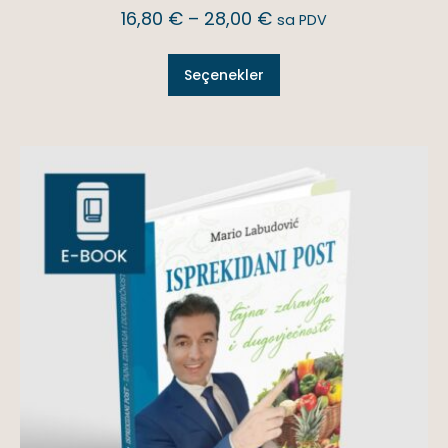
16,80
€
–
28,00
€
sa PDV
Seçenekler