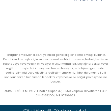
+385 98 9179 200
Feragatname: MarioLab.hr yalnızca genel bilgilendirme amaçlı kullanın.
Kendi kendine teşhis için kullanılmamalı ve tıbbi muayene, tedavi, teşhis ve
reçete veya tavsiye için bir vasiyet oluşturmamalıdır. Seçtiğiniz doktor veya
sağlık uzmanıyla tıbbi muayene, tanı ve tavsiye için iletişime geçmeden
sağlık rejiminizi veya diyetinizi değiştirmemelisiniz. Tıbbi durumunla ilgili
soruların varsa her zaman bir doktor veya başka bir sağlık profesyoneline
başvur.
AURA – SAĞLIK MERKEZI | Matije Gupca 37, 31550 Valpovo, Hırvatistan |
OIB:
21146168200 |
MB:
97396672
©2026 MarioLAB | Tüm hakları saklıdır