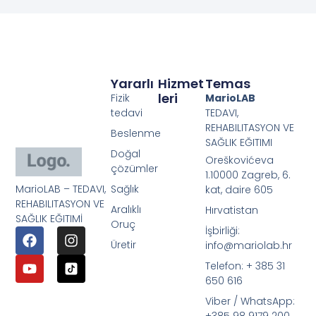
Yararlı
Hizmet
Temas
Leri
Fizik
MarioLAB
tedavi
TEDAVI,
REHABILITASYON VE
Beslenme
SAĞLIK EĞITIMI
Doğal
Oreškovićeva
çözümler
1.10000 Zagreb, 6.
MarioLAB – TEDAVI,
Sağlık
kat, daire 605
REHABILITASYON VE
Aralıklı
Hırvatistan
SAĞLIK EĞITIMİ
Oruç
İşbirliği:
Üretir
info@mariolab.hr
Telefon: + 385 31
650 616
Viber / WhatsApp: