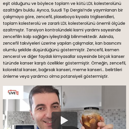
eşit olduğunu ve böylece toplam ve kötü LDL kolesterolünü
azalttığını buldu. Ayrıca, Suudi Tıp Dergisi’nde yayımlanan bir
çalışmaya göre, zencefil, plaseboya kıyasla trigliseridleri,
toplam kolesterolü ve zararlı LDL kolesterolünü önemli ölçüde
azaltmıştır. Tansiyon kontrolündeki kısmi yardımı sayesinde
zencefilin kalp sağlığını iyileştirdiği bilinmektedir. Aslında,
zencefil takviyeleri üzerine yapılan çalışmalar, kan basıncını
olumlu şekilde düşürdüğünü göstermiştir. Zencefil, kısmen
zencerol ve diğer faydalı kimyasallar sayesinde birçok kanser
türünde kanser karşıtı özellikler göstermiştir. Örneğin, zencefil,
kolorektal kanser, bağırsak kanseri, meme kanseri… belirtileri
önleme veya yardımcı olma potansiyeli göstermiştir.