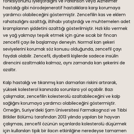
fonksiyonunu iyileştirdiğini ve Parkinson veya Alzheimer
hastalığı gibi nörodejeneratif hastalıklara karşı korumaya
yardımcı olabileceğini göstermiştir. Zencefilin kas ve eklem
rahatsızlığını azalttığı, iltihabı yatıştırdığı ve muhtemelen adet
kramplarının şiddetini azalttığı gösterilmiştir. Hızlı kilo vermek
ve yağ yakmayı teşvik etmek için güne sıcak bir fincan
zencefil çayı ile başlamayı deneyin. Normal kan şekeri
seviyelerini korumak söz konusu olduğunda, zencefil çayı
faydalı olabilir. Zencefil, diyabetli kişilerde sadece insülin
direncini azaltmakla kalmaz, aynı zamanda kan şekerini de
azaltır.
Kalp hastalığı ve tıkanmış kan damarları riskini artırarak,
yüksek kolesterol kanınızda sorunlara yol açabilir. Bazı
çalışmalar, zencefilin kolesterolü azaltabileceğini ve kalp
sağlığını korumaya yardımcı olabileceğini göstermiştir.
Örneğin, Suriye’deki Şam Üniversitesi Farmakognozi ve Tıbbi
Bitkiler Bölümü tarafından 2013 yılında yapılan bir hayvan
çalışması, zencefil özünün sıçanlarda kolesterolü düşürmek
için kullanılan tipik bir ilacın etkinliğine neredeyse tamamen