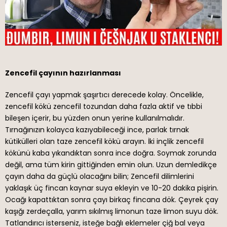
Zencefil çayının hazırlanması
Zencefil çayı yapmak şaşırtıcı derecede kolay. Öncelikle,
zencefil kökü zencefil tozundan daha fazla aktif ve tıbbi
bileşen içerir, bu yüzden onun yerine kullanılmalıdır.
Tırnağınızın kolayca kazıyabileceği ince, parlak tırnak
kütikülleri olan taze zencefil kökü arayın. İki inçlik zencefil
kökünü kaba yıkandıktan sonra ince doğra. Soymak zorunda
değil, ama tüm kirin gittiğinden emin olun. Uzun demledikçe
çayın daha da güçlü olacağını bilin; Zencefil dilimlerini
yaklaşık üç fincan kaynar suya ekleyin ve 10-20 dakika pişirin.
Ocağı kapattıktan sonra çayı birkaç fincana dök. Çeyrek çay
kaşığı zerdeçalla, yarım sıkılmış limonun taze limon suyu dök.
Tatlandırıcı isterseniz, isteğe bağlı eklemeler çiğ bal veya