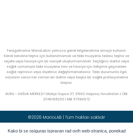
Feragatname: MarioLab.hr yalnızca genel bilgilendirme amaçlı kullanın.
Kendi kendine teşhis için kullanılmamalı ve tıbbi muayene, tedavi, teşhis ve
reçete veya tavsiye için bir vasiyet oluşturmamalıdır. Seçtiğiniz doktor veya
sağlık uzmanıyla tıbbi muayene, tanı ve tavsiye için iletişime geçmeden
sağlık rejiminizi veya diyetinizi değiştirmemelisiniz. Tıbbi durumunla ilgili
soruların varsa her zaman bir doktor veya başka bir sağlık profesyoneline
başvur.
AURA – SAĞLIK MERKEZI | Matije Gupca 37, 31550 Valpovo, Hırvatistan |
OIB:
21146168200 |
MB:
97396672
©2026 MarioLAB | Tüm hakları saklıdır
Hrvatski
(
Hırvatça
)
English
(
İngilizce
)
Kako bi se osigurao ispravan rad ovih web-stranica, ponekad