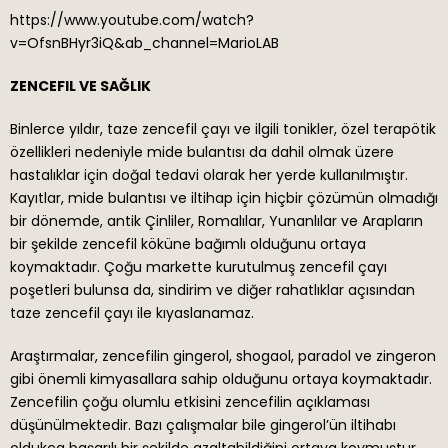
https://www.youtube.com/watch?
v=OfsnBHyr3iQ&ab_channel=MarioLAB
ZENCEFIL VE SAĞLIK
Binlerce yıldır, taze zencefil çayı ve ilgili tonikler, özel terapötik
özellikleri nedeniyle mide bulantısı da dahil olmak üzere
hastalıklar için doğal tedavi olarak her yerde kullanılmıştır.
Kayıtlar, mide bulantısı ve iltihap için hiçbir çözümün olmadığı
bir dönemde, antik Çinliler, Romalılar, Yunanlılar ve Arapların
bir şekilde zencefil köküne bağımlı olduğunu ortaya
koymaktadır. Çoğu markette kurutulmuş zencefil çayı
poşetleri bulunsa da, sindirim ve diğer rahatlıklar açısından
taze zencefil çayı ile kıyaslanamaz.
Araştırmalar, zencefilin gingerol, shogaol, paradol ve zingeron
gibi önemli kimyasallara sahip olduğunu ortaya koymaktadır.
Zencefilin çoğu olumlu etkisini zencefilin açıklaması
düşünülmektedir. Bazı çalışmalar bile gingerol’ün iltihabı