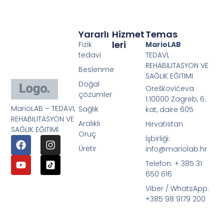
Yararlı
Hizmet
Temas
Leri
Fizik
MarioLAB
tedavi
TEDAVI,
REHABILITASYON VE
Beslenme
SAĞLIK EĞITIMI
Doğal
Oreškovićeva
çözümler
1.10000 Zagreb, 6.
MarioLAB – TEDAVI,
Sağlık
kat, daire 605
REHABILITASYON VE
Aralıklı
Hırvatistan
SAĞLIK EĞITIMİ
Oruç
İşbirliği:
Üretir
info@mariolab.hr
Telefon: + 385 31
650 616
Viber / WhatsApp:
+385 98 9179 200