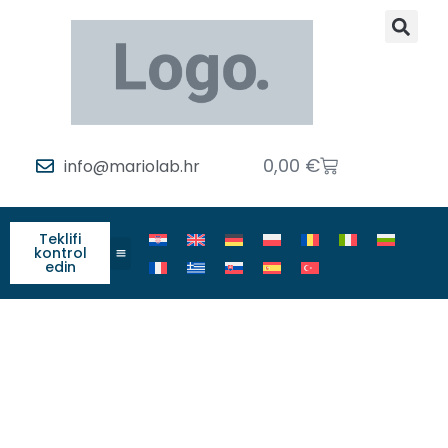
0,00
€
info@mariolab.hr
Teklifi
kontrol
edin