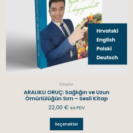
Kitaplar
ARALIKLI ORUÇ: Sağlığın ve Uzun
Ömürlülüğün Sırrı – Sesli Kitap
22,00
€
sa PDV
Seçenekler