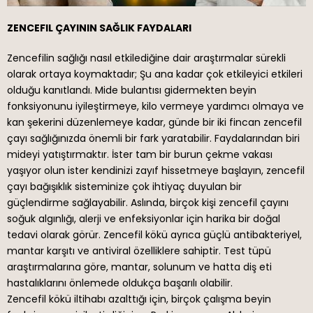
ZENCEFIL ÇAYININ SAĞLIK FAYDALARI
Zencefilin sağlığı nasıl etkilediğine dair araştırmalar sürekli
olarak ortaya koymaktadır; Şu ana kadar çok etkileyici etkileri
olduğu kanıtlandı. Mide bulantısı gidermekten beyin
fonksiyonunu iyileştirmeye, kilo vermeye yardımcı olmaya ve
kan şekerini düzenlemeye kadar, günde bir iki fincan zencefil
çayı sağlığınızda önemli bir fark yaratabilir. Faydalarından biri
mideyi yatıştırmaktır. İster tam bir burun çekme vakası
yaşıyor olun ister kendinizi zayıf hissetmeye başlayın, zencefil
çayı bağışıklık sisteminize çok ihtiyaç duyulan bir
güçlendirme sağlayabilir. Aslında, birçok kişi zencefil çayını
soğuk algınlığı, alerji ve enfeksiyonlar için harika bir doğal
tedavi olarak görür. Zencefil kökü ayrıca güçlü antibakteriyel,
mantar karşıtı ve antiviral özelliklere sahiptir. Test tüpü
araştırmalarına göre, mantar, solunum ve hatta diş eti
hastalıklarını önlemede oldukça başarılı olabilir.
Zencefil kökü iltihabı azalttığı için, birçok çalışma beyin