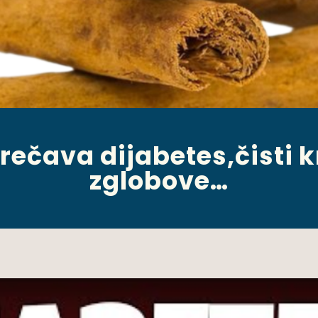
rečava dijabetes,čisti kr
zglobove…