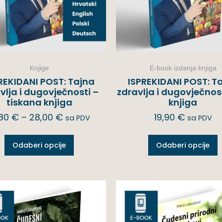
Knjige
E-book izdanja knjiga
REKIDANI POST: Tajna
ISPREKIDANI POST: T
vlja i dugovječnosti –
zdravlja i dugovječnost
tiskana knjiga
knjiga
,80
€
–
28,00
€
19,90
€
sa PDV
sa PDV
Odaberi opcije
Odaberi opcije