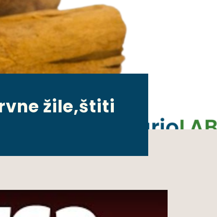
vne žile,štiti