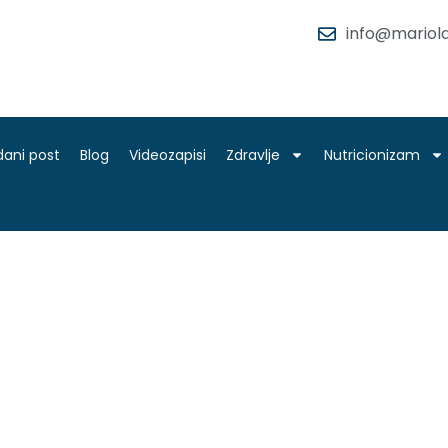
info@mariola
dani post
Blog
Videozapisi
Zdravlje
Nutricionizam