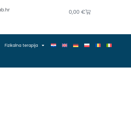
b.hr
0,00
€
Fizikalna terapija