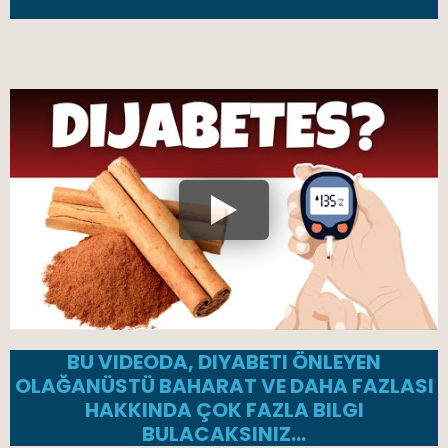
BU VIDEODA, DIYABETI ÖNLEYEN
OLAĞANÜSTÜ BAHARAT VE DAHA FAZLASI
HAKKINDA ÇOK FAZLA BILGI
BULACAKSINIZ…