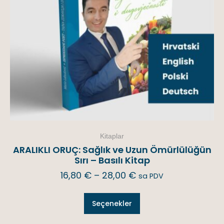
Kitaplar
ARALIKLI ORUÇ: Sağlık ve Uzun Ömürlülüğün
Sırı – Basılı Kitap
16,80
€
–
28,00
€
sa PDV
Seçenekler