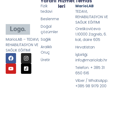
Yararlı
Hizmet
Temas
Leri
Fizik
MarioLAB
tedavi
TEDAVI,
REHABILITASYON VE
Beslenme
SAĞLIK EĞITIMI
Doğal
Oreškovićeva
çözümler
1.10000 Zagreb, 6.
MarioLAB – TEDAVI,
Sağlık
kat, daire 605
REHABILITASYON VE
Aralıklı
Hırvatistan
SAĞLIK EĞITIMİ
Oruç
İşbirliği:
Üretir
info@mariolab.hr
Telefon: + 385 31
650 616
Viber / WhatsApp:
+385 98 9179 200