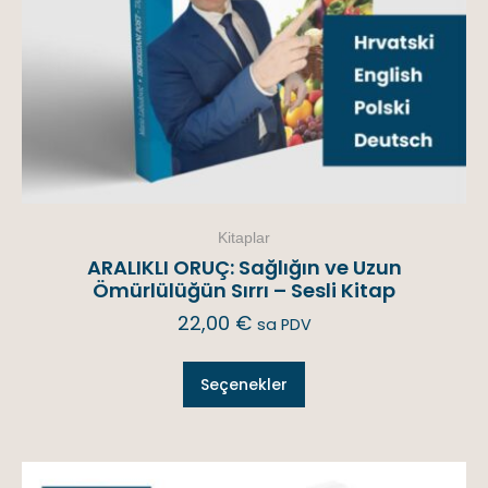
Kitaplar
ARALIKLI ORUÇ: Sağlığın ve Uzun
Ömürlülüğün Sırrı – Sesli Kitap
22,00
€
sa PDV
Seçenekler