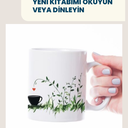
YENI KITABIMI OKUYUN
VEYA DINLEYIN