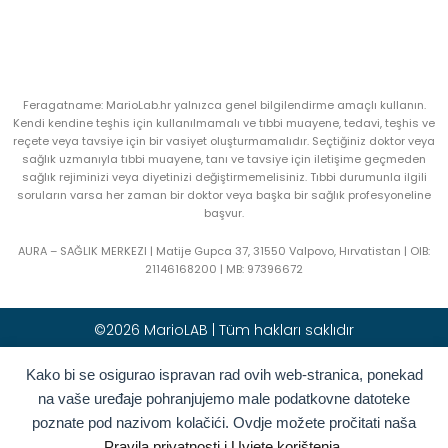
Feragatname: MarioLab.hr yalnızca genel bilgilendirme amaçlı kullanın.
Kendi kendine teşhis için kullanılmamalı ve tıbbi muayene, tedavi, teşhis ve
reçete veya tavsiye için bir vasiyet oluşturmamalıdır. Seçtiğiniz doktor veya
sağlık uzmanıyla tıbbi muayene, tanı ve tavsiye için iletişime geçmeden
sağlık rejiminizi veya diyetinizi değiştirmemelisiniz. Tıbbi durumunla ilgili
soruların varsa her zaman bir doktor veya başka bir sağlık profesyoneline
başvur.
AURA – SAĞLIK MERKEZI | Matije Gupca 37, 31550 Valpovo, Hırvatistan |
OIB:
21146168200 |
MB:
97396672
©2026 MarioLAB | Tüm hakları saklıdır
Kako bi se osigurao ispravan rad ovih web-stranica, ponekad
Hrvatski
(
Hırvatça
)
English
(
İngilizce
)
na vaše uređaje pohranjujemo male podatkovne datoteke
Deutsch
(
Almanca
)
Polski
(
Polonyaca
)
poznate pod nazivom kolačići. Ovdje možete pročitati naša
Română
(
Rumence
)
Italiano
(
İtalyanca
)
Pravila privatnosti i Uvjete korištenja.