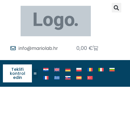
0,00
€
info@mariolab.hr
Teklifi
kontrol
edin