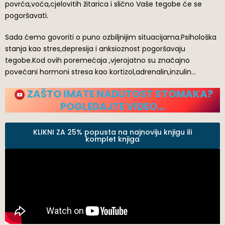
povrća,voća,cjelovitih žitarica i slično Vaše tegobe će se
pogoršavati.
Sada ćemo govoriti o puno ozbiljnijim situacijama.Psihološka
stanja kao stres,depresija i anksioznost pogoršavaju
tegobe.Kod ovih poremećaja ,vjerojatno su značajno
povećani hormoni stresa kao kortizol,adrenalin,inzulin…
ZAŠTO IMATE NADUTOST STOMAKA?
POGLEDAJTE VIDEO…
KLIKNI ZA 25% popusta na najnoviju knjigu ili
komplet knjiga