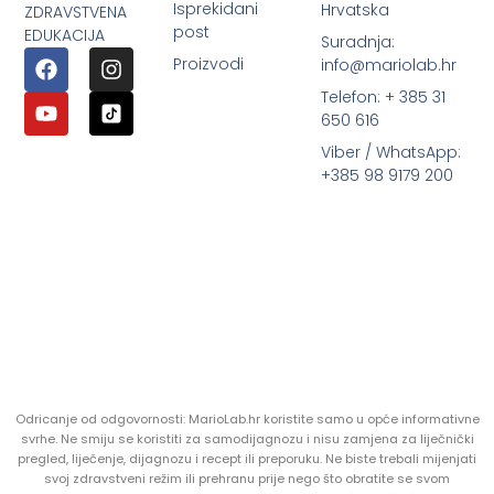
Isprekidani
Hrvatska
ZDRAVSTVENA
post
EDUKACIJA
Suradnja:
Proizvodi
info@mariolab.hr
Telefon: + 385 31
650 616
Viber / WhatsApp:
+385 98 9179 200
Odricanje od odgovornosti: MarioLab.hr koristite samo u opće informativne
svrhe. Ne smiju se koristiti za samodijagnozu i nisu zamjena za liječnički
pregled, liječenje, dijagnozu i recept ili preporuku. Ne biste trebali mijenjati
svoj zdravstveni režim ili prehranu prije nego što obratite se svom