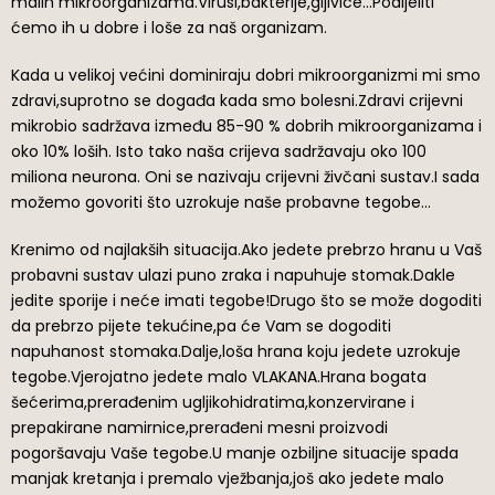
malih mikroorganizama.Virusi,bakterije,gljivice…Podijeliti
ćemo ih u dobre i loše za naš organizam.
Kada u velikoj većini dominiraju dobri mikroorganizmi mi smo
zdravi,suprotno se događa kada smo bolesni.Zdravi crijevni
mikrobio sadržava između 85-90 % dobrih mikroorganizama i
oko 10% loših. Isto tako naša crijeva sadržavaju oko 100
miliona neurona. Oni se nazivaju crijevni živčani sustav.I sada
možemo govoriti što uzrokuje naše probavne tegobe…
Krenimo od najlakših situacija.Ako jedete prebrzo hranu u Vaš
probavni sustav ulazi puno zraka i napuhuje stomak.Dakle
jedite sporije i neće imati tegobe!Drugo što se može dogoditi
da prebrzo pijete tekućine,pa će Vam se dogoditi
napuhanost stomaka.Dalje,loša hrana koju jedete uzrokuje
tegobe.Vjerojatno jedete malo VLAKANA.Hrana bogata
šećerima,prerađenim ugljikohidratima,konzervirane i
prepakirane namirnice,prerađeni mesni proizvodi
pogoršavaju Vaše tegobe.U manje ozbiljne situacije spada
manjak kretanja i premalo vježbanja,još ako jedete malo