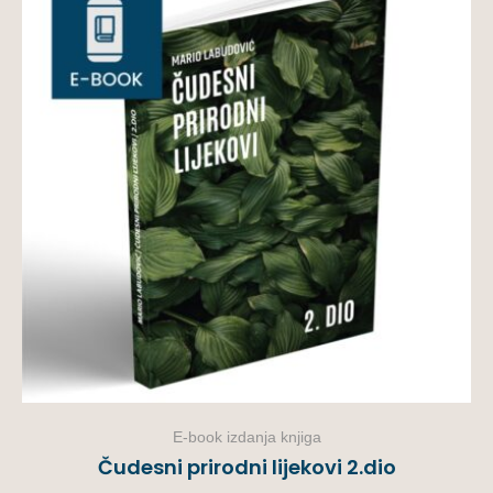
E-book izdanja knjiga
Čudesni prirodni lijekovi 2.dio