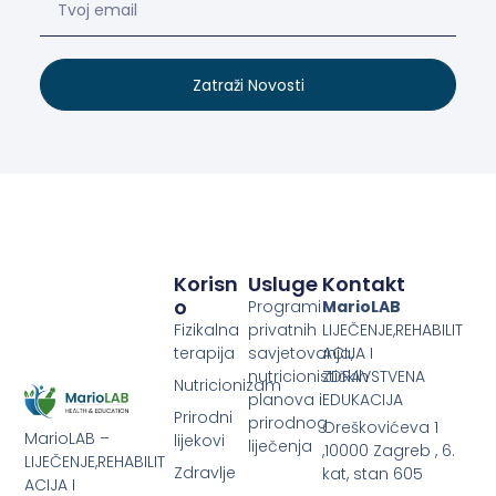
Zatraži Novosti
Korisn
Usluge
Kontakt
O
Programi
MarioLAB
Fizikalna
privatnih
LIJEČENJE,REHABILIT
terapija
savjetovanja,
ACIJA I
nutricionističkih
ZDRAVSTVENA
Nutricionizam
planova i
EDUKACIJA
Prirodni
prirodnog
Oreškovićeva 1
MarioLAB –
lijekovi
liječenja
,10000 Zagreb , 6.
LIJEČENJE,REHABILIT
Zdravlje
kat, stan 605
ACIJA I