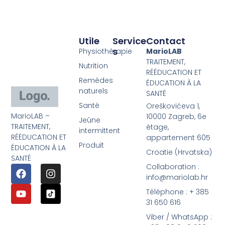
Utile
Service
Contact
S
Physiothérapie
MarioLAB
TRAITEMENT,
Nutrition
RÉÉDUCATION ET
Remèdes
ÉDUCATION À LA
naturels
SANTÉ
Santé
Oreškovićeva 1,
MarioLAB –
10000 Zagreb, 6e
Jeûne
TRAITEMENT,
étage,
intermittent
RÉÉDUCATION ET
appartement 605
Produit
ÉDUCATION À LA
Croatie (Hrvatska)
SANTÉ
Collaboration :
info@mariolab.hr
Téléphone : + 385
31 650 616
Viber / WhatsApp :