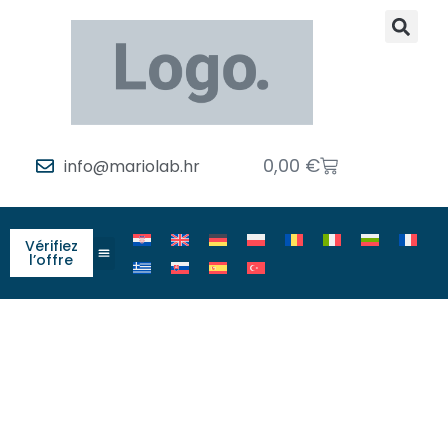
0,00
€
info@mariolab.hr
Vérifiez
l’offre