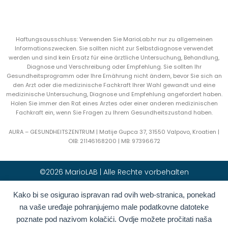
Haftungsausschluss: Verwenden Sie MarioLab.hr nur zu allgemeinen
Informationszwecken. Sie sollten nicht zur Selbstdiagnose verwendet
werden und sind kein Ersatz für eine ärztliche Untersuchung, Behandlung,
Diagnose und Verschreibung oder Empfehlung. Sie sollten Ihr
Gesundheitsprogramm oder Ihre Ernährung nicht ändern, bevor Sie sich an
den Arzt oder die medizinische Fachkraft Ihrer Wahl gewandt und eine
medizinische Untersuchung, Diagnose und Empfehlung angefordert haben.
Holen Sie immer den Rat eines Arztes oder einer anderen medizinischen
Fachkraft ein, wenn Sie Fragen zu Ihrem Gesundheitszustand haben.
AURA – GESUNDHEITSZENTRUM | Matije Gupca 37, 31550 Valpovo, Kroatien |
OIB:
21146168200 |
MB:
97396672
©2026 MarioLAB | Alle Rechte vorbehalten
Kako bi se osigurao ispravan rad ovih web-stranica, ponekad
Hrvatski
(
Kroatisch
)
English
(
Englisch
)
na vaše uređaje pohranjujemo male podatkovne datoteke
Deutsch
Polski
(
Polnisch
)
poznate pod nazivom kolačići. Ovdje možete pročitati naša
Română
(
Rumänisch
)
Italiano
(
Italienisch
)