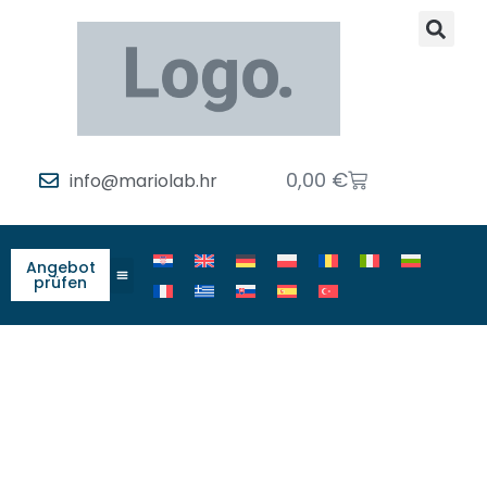
0,00
€
info@mariolab.hr
Angebot
prüfen