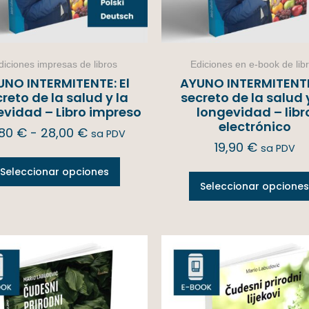
diciones impresas de libros
Ediciones en e-book de lib
UNO INTERMITENTE: El
AYUNO INTERMITENTE:
reto de la salud y la
secreto de la salud 
evidad – Libro impreso
longevidad – libr
electrónico
,80
€
-
28,00
€
sa PDV
19,90
€
sa PDV
Seleccionar opciones
Seleccionar opciones