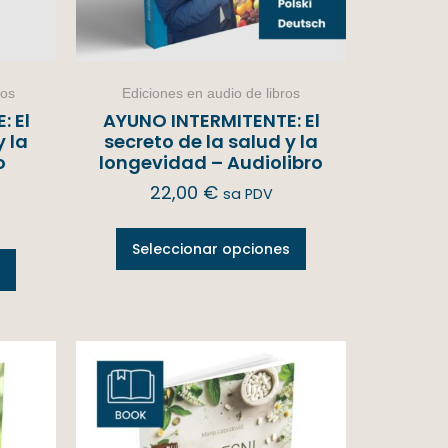
ros
Ediciones en audio de libros
 El
AYUNO INTERMITENTE: El
y la
secreto de la salud y la
o
longevidad – Audiolibro
22,00
€
sa PDV
Seleccionar opciones