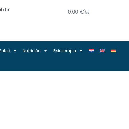
b.hr
0,00
€
Salud
Nutrición
Fisioterapia