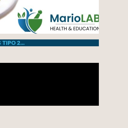
 TIPO 2…