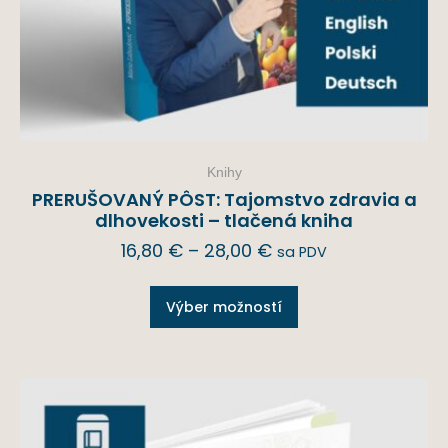
Knihy
PRERUŠOVANÝ PÔST: Tajomstvo zdravia a
dlhovekosti – tlačená kniha
16,80
€
–
28,00
€
sa PDV
Výber možností