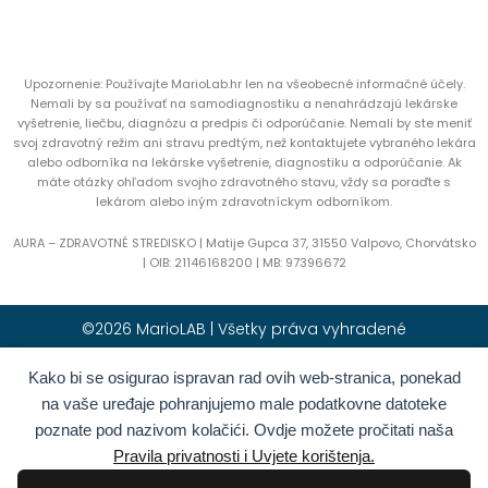
Upozornenie: Používajte MarioLab.hr len na všeobecné informačné účely.
Nemali by sa používať na samodiagnostiku a nenahrádzajú lekárske
vyšetrenie, liečbu, diagnózu a predpis či odporúčanie. Nemali by ste meniť
svoj zdravotný režim ani stravu predtým, než kontaktujete vybraného lekára
alebo odborníka na lekárske vyšetrenie, diagnostiku a odporúčanie. Ak
máte otázky ohľadom svojho zdravotného stavu, vždy sa poraďte s
lekárom alebo iným zdravotníckym odborníkom.
AURA – ZDRAVOTNÉ STREDISKO | Matije Gupca 37, 31550 Valpovo, Chorvátsko
|
OIB:
21146168200 |
MB:
97396672
©2026 MarioLAB | Všetky práva vyhradené
Kako bi se osigurao ispravan rad ovih web-stranica, ponekad
Hrvatski
(
Chorvátština
)
English
(
Angličtina
)
na vaše uređaje pohranjujemo male podatkovne datoteke
Deutsch
(
Nemčina
)
Polski
(
Polština
)
poznate pod nazivom kolačići. Ovdje možete pročitati naša
Română
(
Rumunčina
)
Italiano
(
Taliančina
)
Pravila privatnosti i Uvjete korištenja.
Български
(
Bulharčina
)
Français
(
Francúzština
)