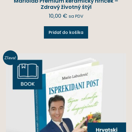
Mariolab Premium keramický hrnček –
Zdravý životný štýl
10,00
€
sa PDV
Pridať do košíka
Zľava!