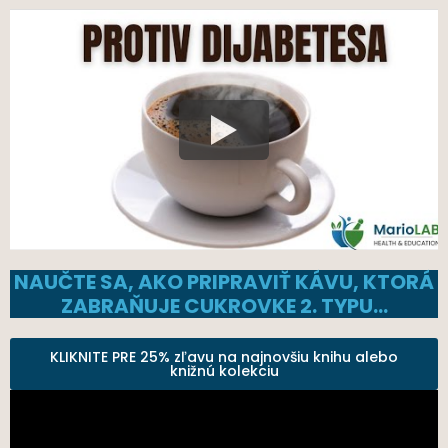
NAUČTE SA, AKO PRIPRAVIŤ KÁVU, KTORÁ
ZABRAŇUJE CUKROVKE 2. TYPU…
KLIKNITE PRE 25% zľavu na najnovšiu knihu alebo
knižnú kolekciu