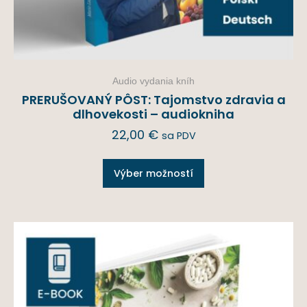
Audio vydania kníh
PRERUŠOVANÝ PÔST: Tajomstvo zdravia a
dlhovekosti – audiokniha
22,00
€
sa PDV
Výber možností