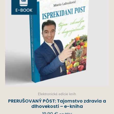
Elektronické edície kníh
PRERUŠOVANÝ PÔST: Tajomstvo zdravia a
dlhovekosti – e-kniha
19,90
€