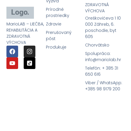
Výživa
ZDRAVOTNÁ
Prírodné
VÝCHOVA
prostriedky
Oreškovićeva 1 10
MarioLAB – LIEČBA,
Zdravie
000 Záhreb, 6.
REHABILITÁCIA A
poschodie, byt
Prerušovaný
ZDRAVOTNÁ
605
pôst
VÝCHOVA
Chorvátsko
Produkuje
Spolupráca:
info@mariolab.hr
Telefón: + 385 31
650 616
Viber / WhatsApp:
+385 98 9179 200