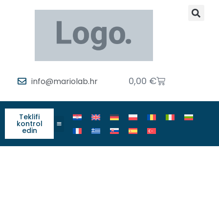
0,00
€
info@mariolab.hr
Teklifi
kontrol
edin