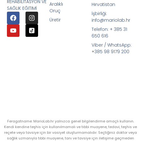
REHABILITASYON VE
Aralıklı
Hırvatistan
SAĞLIK EĞITIMİ
Oruç
İşbirliği:
Üretir
info@mariolab.hr
Telefon: + 385 31
650 616
Viber / WhatsApp:
+385 98 9179 200
Feragatname: MarioLab.hr yalnızca genel bilgilendirme amaçlı kullanın.
Kendi kendine teşhis için kullanılmamalı ve tıbbi muayene, tedavi, teşhis ve
reçete veya tavsiye için bir vasiyet oluşturmamalıdır. Seçtiğiniz doktor veya
sağlık uzmanıyla tıbbi muayene, tanı ve tavsiye için iletişime geçmeden