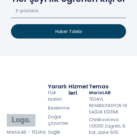
Haber Talebi
Yararlı
Hizmet
Temas
Leri
Fizik
MarioLAB
tedavi
TEDAVI,
REHABILITASYON VE
Beslenme
SAĞLIK EĞITIMI
Doğal
Oreškovićeva
çözümler
1.10000 Zagreb, 6.
MarioLAB – TEDAVI,
Sağlık
kat, daire 605