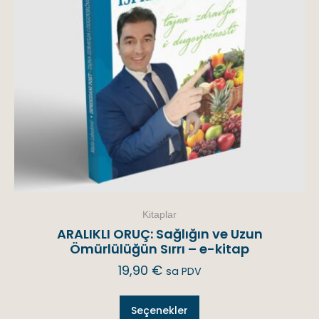
Kitaplar
ARALIKLI ORUÇ: Sağlığın ve Uzun
Ömürlülüğün Sırrı – e-kitap
19,90
€
sa PDV
Seçenekler