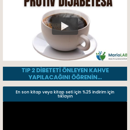
TIP 2 DİBETETİ ÖNLEYEN KAHVE
YAPILACAĞINI ÖĞRENİN…
En son kitap veya kitap seti için %25 indirim için
tıklayın