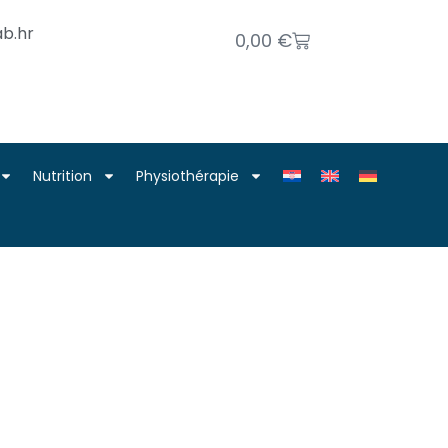
b.hr
0,00
€
Nutrition
Physiothérapie