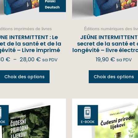
ditions imprimées de livres
Éditions numériques des liv
NE INTERMITTENT : Le
JEÛNE INTERMITTENT 
et de la santé et de la
secret de la santé et 
gévité – Livre imprimé
longévité – livre élect
80
€
–
28,00
€
19,90
€
sa PDV
sa PDV
Choix des options
Choix des options