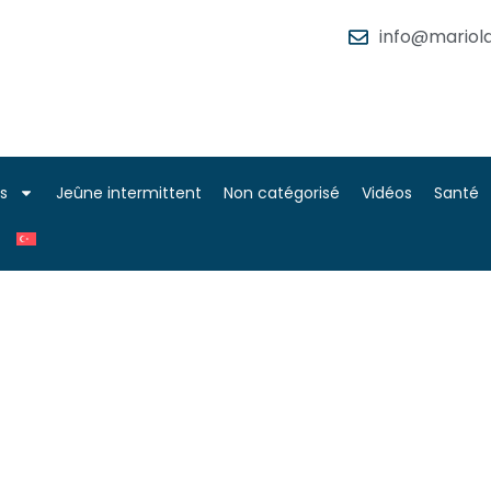
info@mariola
es
Jeûne intermittent
Non catégorisé
Vidéos
Santé