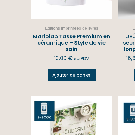
Éditions imprimées de livres
É
Mariolab Tasse Premium en
JEÛ
céramique – Style de vie
secr
sain
lon
10,00
€
16,
sa PDV
Ajouter au panier