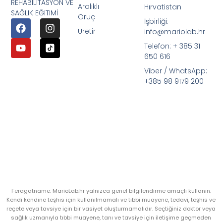
REHABILITASYON VE
Aralıklı
Hırvatistan
SAĞLIK EĞITIMİ
Oruç
İşbirliği:
Üretir
info@mariolab.hr
Telefon: + 385 31
650 616
Viber / WhatsApp:
+385 98 9179 200
Feragatname: MarioLab.hr yalnızca genel bilgilendirme amaçlı kullanın.
Kendi kendine teşhis için kullanılmamalı ve tıbbi muayene, tedavi, teşhis ve
reçete veya tavsiye için bir vasiyet oluşturmamalıdır. Seçtiğiniz doktor veya
sağlık uzmanıyla tıbbi muayene, tanı ve tavsiye için iletişime geçmeden