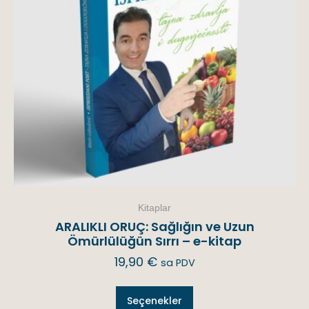
Kitaplar
ARALIKLI ORUÇ: Sağlığın ve Uzun
Ömürlülüğün Sırrı – e-kitap
19,90
€
sa PDV
Seçenekler