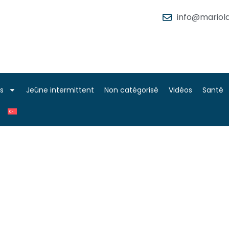
info@mariola
es
Jeûne intermittent
Non catégorisé
Vidéos
Santé