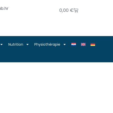
b.hr
0,00
€
Nutrition
Physiothérapie