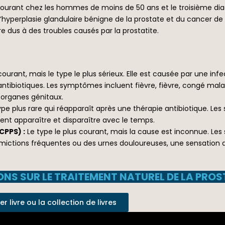
s courant chez les hommes de moins de 50 ans et le troisième dia
yperplasie glandulaire bénigne de la prostate et du cancer de la
 dus à des troubles causés par la prostatite.
ourant, mais le type le plus sérieux. Elle est causée par une i
ibiotiques. Les symptômes incluent fièvre, fièvre, congé maladi
s organes génitaux.
pe plus rare qui réapparaît après une thérapie antibiotique. Les
ent apparaître et disparaître avec le temps.
CPPS) :
Le type le plus courant, mais la cause est inconnue. Le
es mictions fréquentes ou des urnes douloureuses, une sensation 
NS SUR LE TRAITEMENT NATUREL DE LA PROS
 livre ou la collection de livres