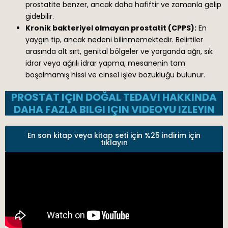
prostatite benzer, ancak daha hafiftir ve zamanla gelip
gidebilir.
Kronik bakteriyel olmayan prostatit (CPPS):
En
yaygın tip, ancak nedeni bilinmemektedir. Belirtiler
arasında alt sırt, genital bölgeler ve yorganda ağrı, sık
idrar veya ağrılı idrar yapma, mesanenin tam
boşalmamış hissi ve cinsel işlev bozukluğu bulunur.
PROSTAT IÇIN DOĞAL TEDAVI HAKKINDA
DAHA FAZLA BILGI IÇIN VIDEOYU IZLEYIN
En son kitap veya kitap seti için %25 indirim için
tıklayın