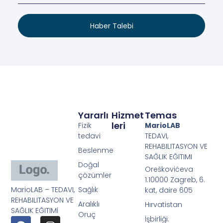
Haber Talebi
Yararlı
Hizmet
Temas
Leri
Fizik
MarioLAB
tedavi
TEDAVI,
REHABILITASYON VE
Beslenme
SAĞLIK EĞITIMI
Doğal
Oreškovićeva
çözümler
1.10000 Zagreb, 6.
MarioLAB – TEDAVI,
Sağlık
kat, daire 605
REHABILITASYON VE
Aralıklı
Hırvatistan
SAĞLIK EĞITIMİ
Oruç
İşbirliği: