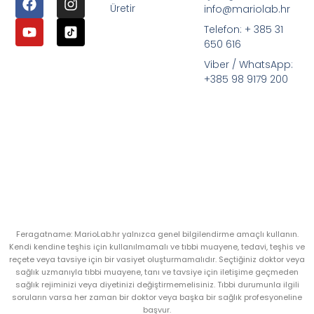
Üretir
info@mariolab.hr
Telefon: + 385 31
650 616
Viber / WhatsApp:
+385 98 9179 200
Feragatname: MarioLab.hr yalnızca genel bilgilendirme amaçlı kullanın.
Kendi kendine teşhis için kullanılmamalı ve tıbbi muayene, tedavi, teşhis ve
reçete veya tavsiye için bir vasiyet oluşturmamalıdır. Seçtiğiniz doktor veya
sağlık uzmanıyla tıbbi muayene, tanı ve tavsiye için iletişime geçmeden
sağlık rejiminizi veya diyetinizi değiştirmemelisiniz. Tıbbi durumunla ilgili
soruların varsa her zaman bir doktor veya başka bir sağlık profesyoneline
başvur.