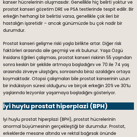
kanser hücrelerinin oluşmasıdır. Genellikle hiç belirti yoktur ve
prostat kanseri gözetim DRE ve PSA testlerinde tespit edilir. Bir
erkeğin herhangi bir belirtisi varsa, genellikle çok ileri bir
hastalığın işaretidir – ancak günümüzde bu çok nadir bir
durumdur.
Prostat kanseri gelişme riski yaşla birlikte artar. Diğer risk
faktörleri arasında aile geçmişi ve ırk bulunur. Yaşa Özgü
İnsidans Eğrileri çalışması, prostat kanseri riskinin 55 yaşından
sonra keskin bir şekilde artmaya başladığını ve 70 ile 74 yaş
arasında zirveye ulaştığını, sonrasında biraz azaldığını ortaya
koymaktadır. Otopsi çalışmaları bile prostat kanserinin uzun
bir indüksiyon süresi olduğunu ve birçok erkeğin 20’li ve 30’lu
yaşlarında lezyonlar yaşamaya başladığını gösteriyor.
İyi huylu prostat hiperplazi (BPH)
İyi huylu prostat hiperplazi (BPH), prostat hücrelerinin
anormal büyümesinin gerçekleştiği bir durumdur. Prostat,
erkeklerde mesane altında ve rektal bağırsak önünde