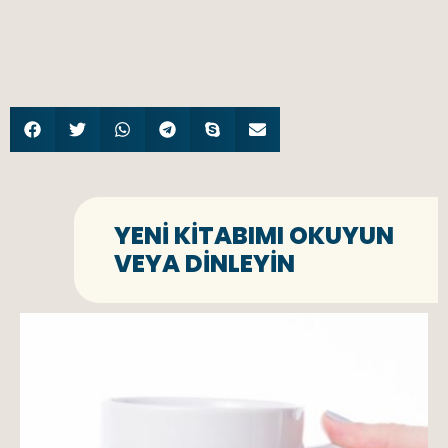
YENI KITABIMI OKUYUN
VEYA DINLEYIN