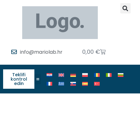
0,00
€
info@mariolab.hr
Teklifi
kontrol
edin